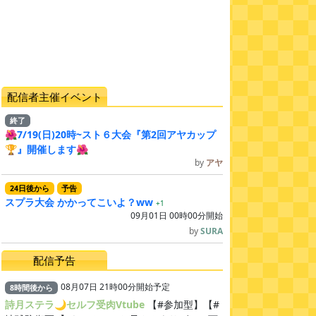
配信者主催イベント
終了
🌺7/19(日)20時~スト６大会『第2回アヤカップ
🏆』開催します🌺
by
アヤ
24
日
後
から
予告
スプラ大会 かかってこいよ？ww
+1
09月01日 00時00分開始
by
SURA
配信予告
08月07日 21時00分開始予定
8
時間
後
から
詩月ステラ🌙セルフ受肉Vtube
【#参加型】【#