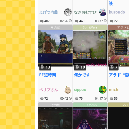
談
えげつ内藤
なぎおむすび
kuroudo
407
02:26
449
03:37
225
その他
SpiritVale
アラド
13
10
7
FE短時間
何かです
アラド 日
ベリブさん
sippou
michi
72
00:42
75
04:17
55
その他
CLOSERS
モンハ