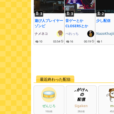
3
3
2
遊び人プレイヤー
音ゲーとか
少し配信
ゾンビ
CLOSERSとか
ナメネコ
べれっち
NazoKhaji
10
03:54
16
00:19
1
最近終わった配信
ぜんじろ
Sigaken
m
10
分
前
28
分
前
45