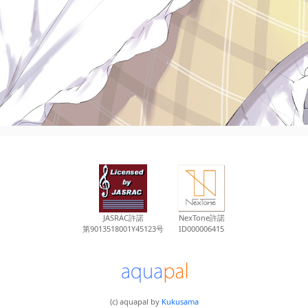
JASRAC許諾
NexTone許諾
第9013518001Y45123号
ID000006415
(c) aquapal by
Kukusama