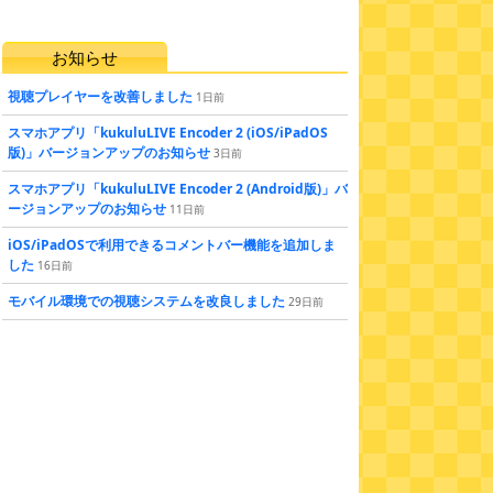
お知らせ
視聴プレイヤーを改善しました
1
日
前
スマホアプリ「kukuluLIVE Encoder 2 (iOS/iPadOS
版)」バージョンアップのお知らせ
3
日
前
スマホアプリ「kukuluLIVE Encoder 2 (Android版)」バ
ージョンアップのお知らせ
11
日
前
iOS/iPadOSで利用できるコメントバー機能を追加しま
した
16
日
前
モバイル環境での視聴システムを改良しました
29
日
前