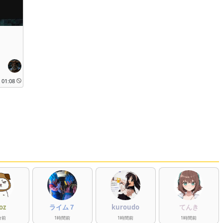
i
01:08
oz
ライム７
kuroudo
てんき
分
前
1
時間
前
1
時間
前
1
時間
前