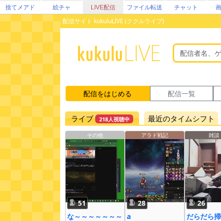
捨てメアド
絵チャ
LIVE配信
ファイル転送
チャット
配信サイト kukuluLIVE (ククルライブ)
配信をはじめる
配信一覧
ライブ
最近のタイムシフト
218人視聴中
その他
アラド戦記
雑談
51
28
26
な～～～～～～～
a
だらだら掃