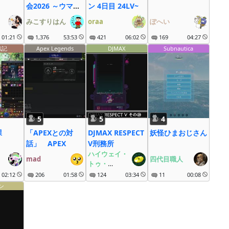
会2026 ～ウマ娘
ン 4日目 24LV~
も大疾走にゃ～
みこすりはん
oraa
ぽへい
01:21
1,376
53:53
421
06:02
169
04:27
戦記
Apex Legends
DJMAX
Subnautica
5
5
4
課
「APEXとの対
DJMAX RESPECT
妖怪ひまおじさん
話」 APEX
V刑務所
ハイウェイ・
mad
四代目職人
トゥ・
ヘルのDISC
02:12
206
01:58
124
03:34
11
00:08
ン