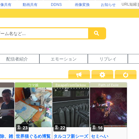
URL短縮
画像共有
動画共有
DDNS
画像変換
お知らせ
配信者紹介
エモーション
リプレイ
ウマ娘
EscapeFromTarkov
Path of Exile
23
22
16
除、雑
世界猫ぐるめ博覧
タルコフ新シーズ
セミへい