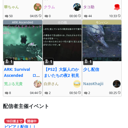
華ちゃん
クラム
タコ助
50
04:05
0
00:00
44
10:33
ARK Ascended
その他
モンハン
1
1
1
ARK: Survival
【PS2】大阪人のか
少し配信
Ascended ロー
まいたちの夜2 初見
カル/Steam/じぇね
荒ぶる兄貴
白井さん
NazoKhajii
しす１
8
04:44
2
00:50
2
00:25
配信者主催イベント
18
日
後
まで
開催中
ビビアミ配信！！