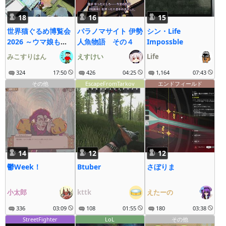
18
16
15
世界猫ぐるめ博覧会
パラノマサイト 伊勢
シン・Life
2026 ～ウマ娘も大
人魚物語 その４
Impossble
疾走にゃ～
みこすりはん
えすけい
Life
324
17:50
426
04:25
1,164
07:43
その他
EscapeFromTarkov
エンドフィールド
14
12
12
鬱Week！
Btuber
さぼりま
小太郎
kttk
えたーの
336
03:09
108
01:55
180
03:38
StreetFighter
LoL
その他