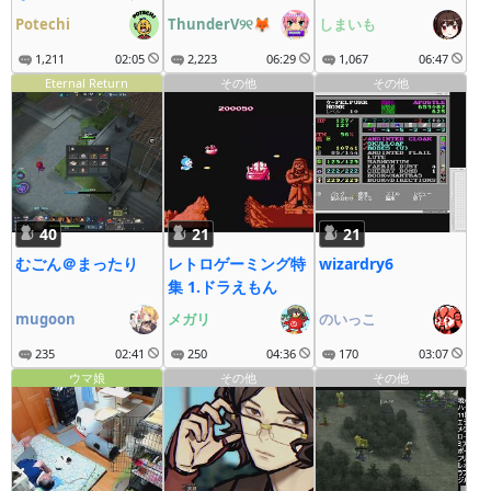
る説
（しまいもディレ
Potechi
ThunderV୨୧🦊
しまいも
H）
1,211
02:05
2,223
06:29
1,067
06:47
Eternal Return
その他
その他
40
21
21
むごん＠まったり
レトロゲーミング特
wizardry6
集 1.ドラえもん
mugoon
メガリ
のいっこ
235
02:41
250
04:36
170
03:07
ウマ娘
その他
その他