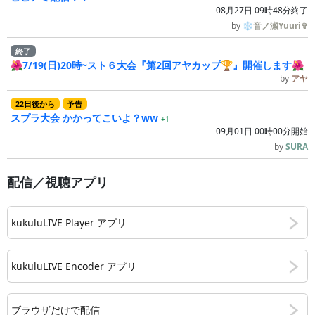
08月27日 09時48分終了
by
❄音ノ瀬Yuuri✞
終了
🌺7/19(日)20時~スト６大会『第2回アヤカップ🏆』開催します🌺
by
アヤ
22
日
後
から
予告
スプラ大会 かかってこいよ？ww
+1
09月01日 00時00分開始
by
SURA
配信／視聴アプリ
kukuluLIVE Player アプリ
kukuluLIVE Encoder アプリ
ブラウザだけで配信