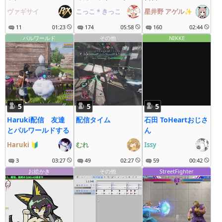
トランクス編(DLC)
ヴァギサイ
こっこ＊きっこ
星井野 アゲル✨
11
01:23
174
05:58
160
02:44
パルワールド
その他
NIKKE
5
5
5
Haruki配信 友達
配信タイム
石田 ToHeartおじさ
とパルワールドする
ん
Haruki
🔰
むれ
Issy
3
03:27
49
02:27
59
00:42
お絵かき
その他
StreetFighter