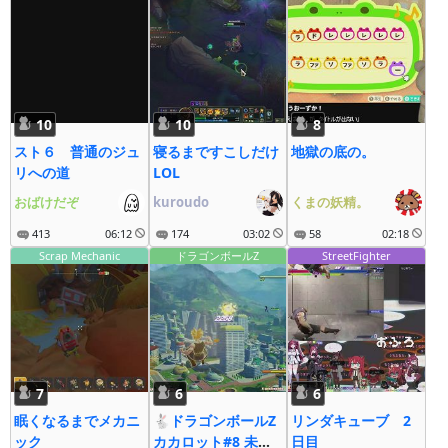
10
10
8
スト６ 普通のジュ
寝るまですこしだけ
地獄の底の。
リへの道
LOL
おばけだぞ
kuroudo
くまの妖精。
413
06:12
174
03:02
58
02:18
Scrap Mechanic
ドラゴンボールZ
StreetFighter
7
6
6
眠くなるまでメカニ
🐇ドラゴンボールZ
リンダキューブ 2
ック
カカロット#8 未来
日目