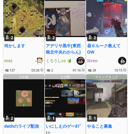
2
2
2
何かします
アデリサ黒牛[東西
昼６ルーク教えて
南北中央わからん]
OW
moz
くろうしco
🔰
Stren
137
03:26
2
01:16
28
10:15
その他
その他
サドンアタック
2
1
1
dethのライブ配信
いにしえのゲーｵｼﾞ
やること募集
👀