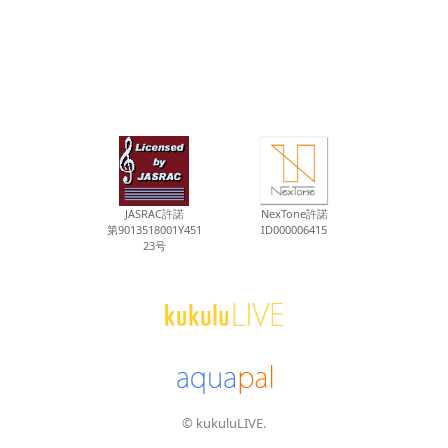
JASRAC許諾
NexTone許諾
第9013518001Y451
ID000006415
23号
© kukuluLIVE.