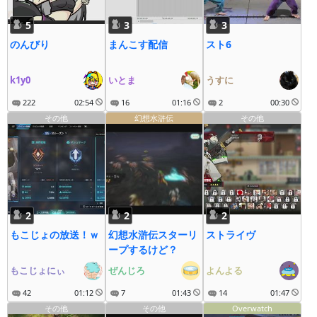
5
3
3
のんびり
まんこす配信
スト6
k1y0
いとま
うすに
222
02:54
16
01:16
2
00:30
その他
幻想水滸伝
その他
2
2
2
もこじょの放送！ｗ
幻想水滸伝スターリ
ストライヴ
ープするけど？
もこじょにぃ
ぜんじろ
よんよる
42
01:12
7
01:43
14
01:47
その他
その他
Overwatch