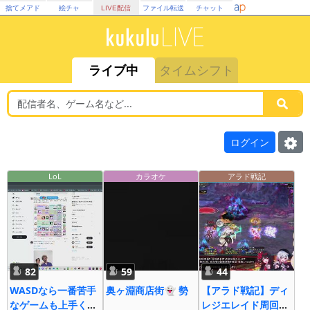
捨てメアド
絵チャ
LIVE配信
ファイル転送
チャット
ライブ中
タイムシフト
ログイン
LoL
カラオケ
アラド戦記
82
59
44
WASDなら一番苦手
奥ヶ淵商店街👻 勢
【アラド戦記】ディ
なゲームも上手くな
レジエレイド周回