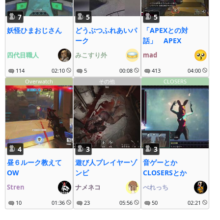
7
5
5
妖怪ひまおじさん
どうぶつふれあいパ
「APEXとの対
ーク
話」 APEX
四代目職人
みこすり外
mad
114
02:10
5
00:08
413
04:00
Overwatch
その他
CLOSERS
4
3
3
昼６ルーク教えて
遊び人プレイヤーゾ
音ゲーとか
OW
ンビ
CLOSERSとか
Stren
ナメネコ
べれっち
10
01:36
23
05:56
50
02:21