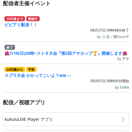
配信者主催イベント
19
日
後
まで
開催中
ビビアミ配信！！
08月27日 09時48分終了
by
❄音ノ瀬Yuuri✞
終了
🌺7/19(日)20時~スト６大会『第2回アヤカップ🏆』開催します🌺
by
アヤ
24
日
後
から
予告
スプラ大会 かかってこいよ？ww
+1
09月01日 00時00分開始
by
SURA
配信／視聴アプリ
kukuluLIVE Player アプリ