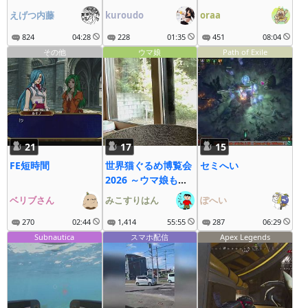
えげつ内藤
kuroudo
oraa
824
04:28
228
01:35
451
08:04
その他
ウマ娘
Path of Exile
21
17
15
FE短時間
世界猫ぐるめ博覧会
セミへい
2026 ～ウマ娘も大
疾走にゃ～
ベリブさん
みこすりはん
ぽへい
270
02:44
1,414
55:55
287
06:29
Subnautica
スマホ配信
Apex Legends