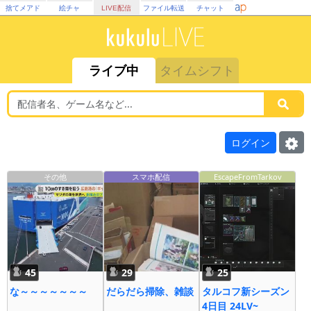
捨てメアド
絵チャ
LIVE配信
ファイル転送
チャット
ライブ中
タイムシフト
ログイン
その他
スマホ配信
EscapeFromTarkov
45
29
25
な～～～～～～～
だらだら掃除、雑談
タルコフ新シーズン
4日目 24LV~