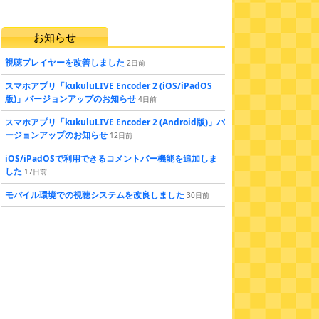
お知らせ
視聴プレイヤーを改善しました
2
日
前
スマホアプリ「kukuluLIVE Encoder 2 (iOS/iPadOS
版)」バージョンアップのお知らせ
4
日
前
スマホアプリ「kukuluLIVE Encoder 2 (Android版)」バ
ージョンアップのお知らせ
12
日
前
iOS/iPadOSで利用できるコメントバー機能を追加しま
した
17
日
前
モバイル環境での視聴システムを改良しました
30
日
前