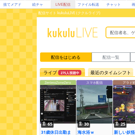
捨てメアド
絵チャ
LIVE配信
ファイル転送
チャット
配信サイト kukuluLIVE (ククルライブ)
配信をはじめる
配信一覧
ライブ
最近のタイムシフト
275人視聴中
ZenlessZoneZero
スマホ配信
アラド
65
30
25
31歳休日出勤ま
海水浴ｗ
新しい妖怪