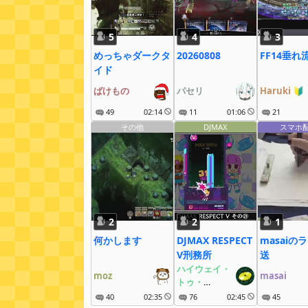
5
4
3
めっちゃダークタ
20260808
FF14垂れ
イド
ばけもの
パセリ
Haruki
🔰
49
02:14
11
01:06
21
その他
DJMAX
スマホ
2
2
1
何かします
DJMAX RESPECT
masaiの
V刑務所
送
ハイウェイ・
moz
masai
トゥ・
ヘルのDISC
40
02:35
76
02:45
45