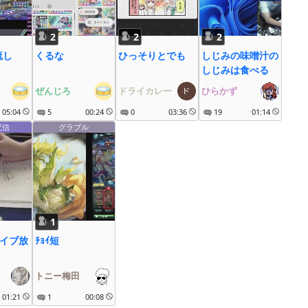
2
2
2
流し
くるな
ひっそりとでも
しじみの味噌汁の
しじみは食べる
ぜんじろ
ドライカレー
ひらかず
05:04
5
00:24
0
03:36
19
01:14
配信
グラブル
1
ライブ放
ﾁｮｲ短
トニー梅田
01:21
1
00:08