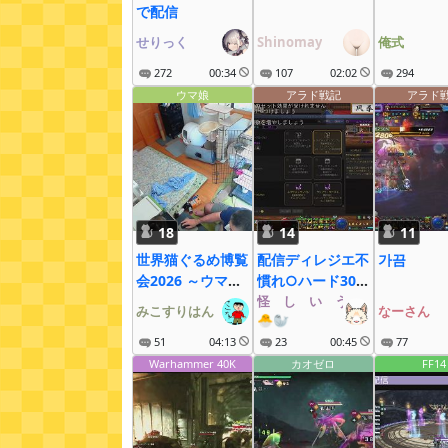
で配信
せりっく
Shinomay
俺式
272
00:34
107
02:02
294
ウマ娘
アラド戦記
アラド
18
14
11
世界猫ぐるめ博覧
配信ディレジエ不
가끔
会2026 ～ウマ娘
慣れ○ハード30周
も大疾走にゃ～
12：30～
怪゚し゚い゚う゚な゚ぎ゚
みこすりはん
なーさん
🐣🦭
51
04:13
23
00:45
77
Warhammer 40K
カオゼロ
FF14