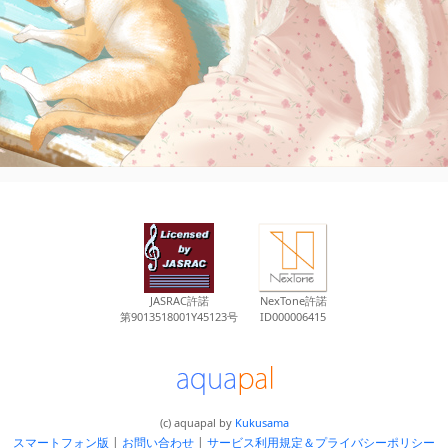
JASRAC許諾
NexTone許諾
第9013518001Y45123号
ID000006415
(c) aquapal by
Kukusama
スマートフォン版
|
お問い合わせ
|
サービス利用規定＆プライバシーポリシー