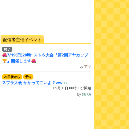
配信者主催イベント
終了
🌺7/19(日)20時~スト６大会『第2回アヤカップ
🏆』開催します🌺
by
アヤ
23
日
後
から
予告
スプラ大会 かかってこいよ？ww
+1
09月01日 00時00分開始
by
SURA