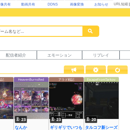
URL短縮
画像共有
動画共有
DDNS
画像変換
お知らせ
配信者紹介
エモーション
リプレイ
戦記
HeavenBurnsRed
アラド戦記
EscapeFromTarkov
23
23
20
なんか
ギリギリでいつも
タルコフ新シーズ