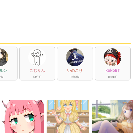
ルン
ごじりん
いのこり
kokoBT
分
前
48
分
前
1
時間
前
1
時間
前