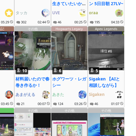
生きていたいか
ン 5日目朝 27LV~
ら.arad
タッカ
UVE
oraa
05:29
302
02:44
46
00:25
195
04:33
戦記
その他
Hogwarts Legacy
Apex Legends
10
6
5
材料届いたので春
ホグワーツ・レガ
Sigaken 【AIと
巻き作るか！
シー
相談しながら】
あまがえる
あきた
Sigaken
03:45
21
00:07
124
03:26
46
01:07
その他
その他
その他