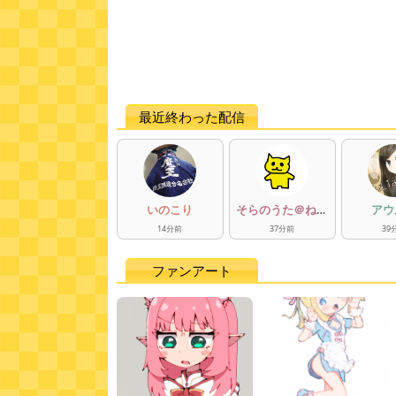
最近終わった配信
いのこり
そらのうた＠ねこ
アウ
おじ
14
分
前
37
分
前
39
ファンアート