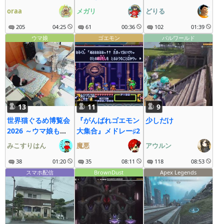
oraa
メガリ
どりる
205
04:25
61
00:36
102
01:39
ウマ娘
ゴエモン
パルワールド
13
11
9
世界猫ぐるめ博覧会
『がんばれゴエモン
少しだけ
2026 ～ウマ娘も大
大集合』メドレー♯2
疾走にゃ～
みこすりはん
魔悪
アウルン
38
01:20
35
08:11
118
08:53
スマホ配信
BrownDust
Apex Legends