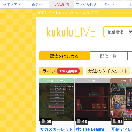
捨てメアド
絵チャ
LIVE配信
ファイル転送
チャット
配信サイト kukuluLIVE (ククルライブ)
配信をはじめる
配信一覧
ライブ
最近のタイムシフト
379人視聴中
サガシリーズ
その他
アラド
59
48
38
サガスカーレット
稗: The Dream
配信ディレ