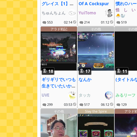
グレイス【1】始
Of A Cockspur
慣れ○ハー
める！
12：30～
怪゚し゚い
ちゅんちょん
YuiTomo
🐣🦭
553
02:14
214
01:12
519
アラド戦記
その他
その
18
17
11
ギリギリでいつも
なんか
(タイトル
生きていたいか
ら.arad
UVE
タッカ
みるリーフ
299
03:53
517
06:12
129
その他
Slay the Spire
アラド