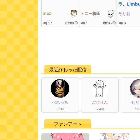
ラ、Limbu
Company
moz
トニー梅田
そりお
17
02:00
1
00:05
0
最近終わった配信
べれっち
ごじりん
せり
5
分
前
12
分
前
19
ファンアート