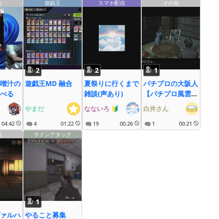
他
遊戯王
スマホ配信
その他
2
2
1
噌汁の
遊戯王MD 融合
夏祭りに行くまで
パチプロの大阪人
べる
雑談(声あり)
【パチプロ風雲録
5】
やまだ
なないろ
🔰
白井さん
04:42
4
01:22
19
00:26
1
00:21
他
サドンアタック
1
ァルハ
やること募集