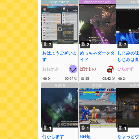
MapleStory
Warhammer 40K
その
2
2
2
おはようございま
めっちゃダークタ
しじみの味
す
イド
しじみは食
おおかみ
ばけもの
ひらかず
0
00:04
55
05:42
24
その他
その他
その
1
1
1
何かします
ﾁｮｲ短
ちょっとヴ