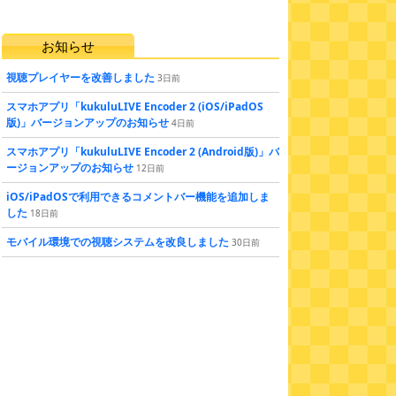
お知らせ
視聴プレイヤーを改善しました
3
日
前
スマホアプリ「kukuluLIVE Encoder 2 (iOS/iPadOS
版)」バージョンアップのお知らせ
4
日
前
スマホアプリ「kukuluLIVE Encoder 2 (Android版)」バ
ージョンアップのお知らせ
12
日
前
iOS/iPadOSで利用できるコメントバー機能を追加しま
した
18
日
前
モバイル環境での視聴システムを改良しました
30
日
前