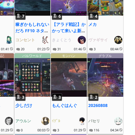
7
6
4
稼ぎかもしれない
【アラド戦記】か
メカ
だろ FF10 ネタバ
かって来いよ新シ
レあり
ーズン！
コンセント
きょくとう
ヴァギサイ
01:41
20
01:23
31
01:46
3
00:44
戦記
パルワールド
モンハン
グラブル
3
3
2
少しだけ
もんぐはんぐ
20260808
アウルン
ｲｸﾞﾙ
パセリ
01:29
0
00:03
3
01:29
116
04:34