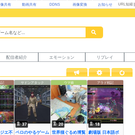
URL短縮
画像共有
動画共有
DDNS
画像変換
お知らせ
配信者紹介
エモーション
リプレイ
戦記
サドンアタック
ウマ娘
アラド戦記
37
20
18
ジエ不
ペロのやるゲーム
世界猫ぐるめ博覧
劇場版 日本語ボ