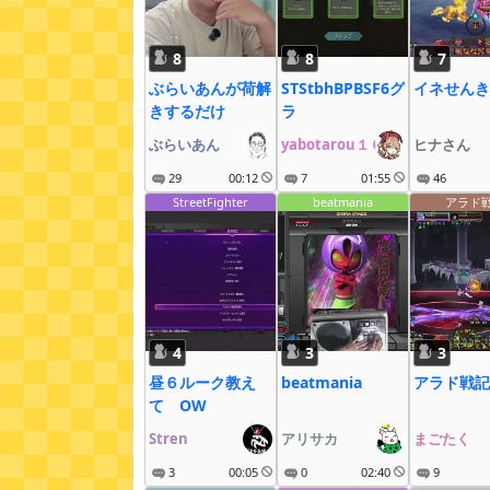
8
8
7
ぶらいあんが荷解
STStbhBPBSF6グ
イネせんき
きするだけ
ラ
ぶらいあん
yabotarou１６
ヒナさん
29
00:12
7
01:55
46
StreetFighter
beatmania
アラド
4
3
3
昼６ルーク教え
beatmania
アラド戦記
て OW
Stren
アリサカ
まごたく
3
00:05
0
02:40
9