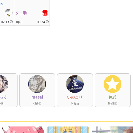
s
タコ助
02:13
6
00:24
っく
masai
いのこり
俺式
分
前
43
分
前
44
分
前
1
時間
前