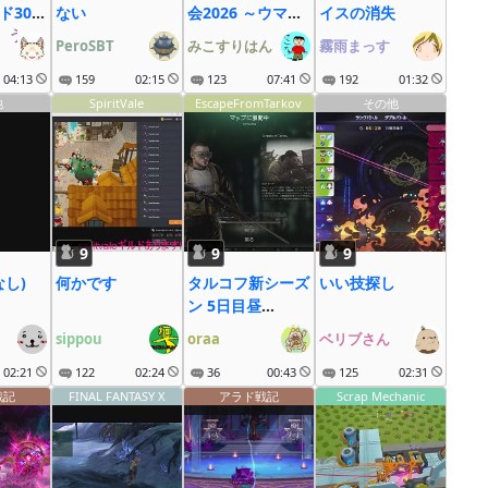
ド30周
ない
会2026 ～ウマ娘
イスの消失
゚う゚な゚ぎ゚
も大疾走にゃ～
PeroSBT
みこすりはん
霧雨まっす
04:13
159
02:15
123
07:41
192
01:32
他
SpiritVale
EscapeFromTarkov
その他
9
9
9
なし)
何かです
タルコフ新シーズ
いい技探し
ン 5日目昼
28.5LV~
sippou
oraa
ベリブさん
02:21
122
02:24
36
00:43
125
02:31
戦記
FINAL FANTASY X
アラド戦記
Scrap Mechanic