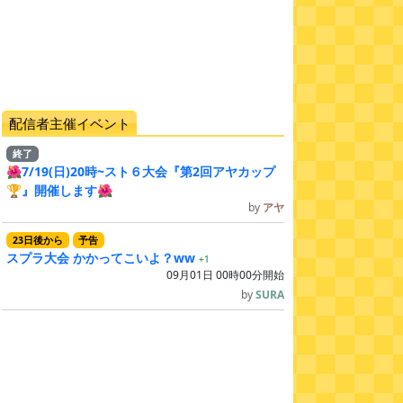
配信者主催イベント
終了
🌺7/19(日)20時~スト６大会『第2回アヤカップ
🏆』開催します🌺
by
アヤ
23
日
後
から
予告
スプラ大会 かかってこいよ？ww
+1
09月01日 00時00分開始
by
SURA