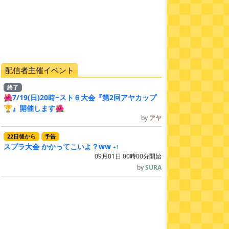
配信者主催イベント
終了
🌺7/19(日)20時~スト６大会『第2回アヤカップ
🏆』開催します🌺
by
アヤ
22
日
後
から
予告
スプラ大会 かかってこいよ？ww
+1
09月01日 00時00分開始
by
SURA