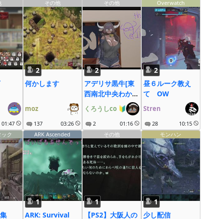
他
その他
その他
Overwatch
2
2
2
何かします
アデリサ黒牛[東
昼６ルーク教え
西南北中央わから
て OW
ん]
moz
くろうしco
🔰
Stren
01:47
137
03:26
2
01:16
28
10:15
タック
ARK Ascended
その他
モンハン
1
1
1
集
ARK: Survival
【PS2】大阪人の
少し配信