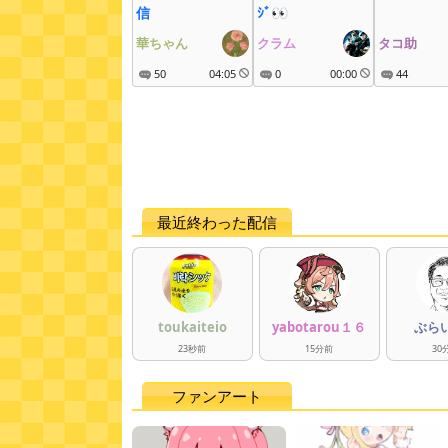
信
ｼﾞ👀
華ちゃん
クラム
タコ助
50
04:05
0
00:00
44
最近終わった配信
toukaiteio
yabotarou１６
ぶら
23
秒
前
15
分
前
30
ファンアート