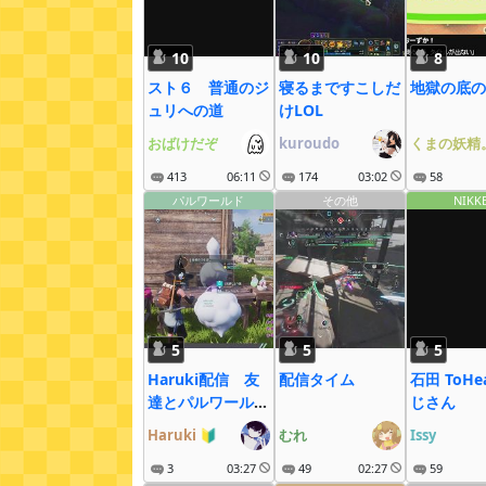
10
10
8
スト６ 普通のジ
寝るまですこしだ
地獄の底の
ュリへの道
けLOL
おばけだぞ
kuroudo
くまの妖精
413
06:11
174
03:02
58
パルワールド
その他
NIKK
5
5
5
Haruki配信 友
配信タイム
石田 ToHe
達とパルワールド
じさん
する
Haruki
🔰
むれ
Issy
3
03:27
49
02:27
59