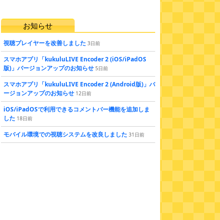
お知らせ
視聴プレイヤーを改善しました
3
日
前
スマホアプリ「kukuluLIVE Encoder 2 (iOS/iPadOS
版)」バージョンアップのお知らせ
5
日
前
スマホアプリ「kukuluLIVE Encoder 2 (Android版)」バ
ージョンアップのお知らせ
12
日
前
iOS/iPadOSで利用できるコメントバー機能を追加しま
した
18
日
前
モバイル環境での視聴システムを改良しました
31
日
前