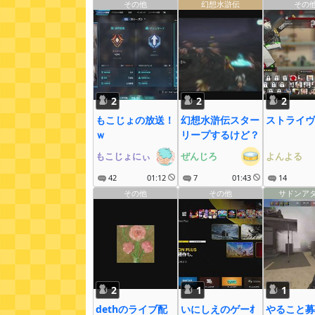
その他
幻想水滸伝
その
2
2
2
もこじょの放送！
幻想水滸伝スター
ストライヴ
ｗ
リープするけど？
もこじょにぃ
ぜんじろ
よんよる
42
01:12
7
01:43
14
その他
その他
サドンア
2
1
1
dethのライブ配
いにしえのゲーｵ
やること募