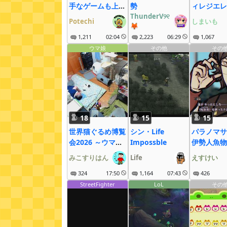
手なゲームも上手
勢
ィレジエレ
くなる説
ThunderV୨୧
回（しまい
Potechi
しまいも
🦊
レH）
1,211
02:04
2,223
06:29
1,067
ウマ娘
その他
その
18
15
15
世界猫ぐるめ博覧
シン・Life
パラノマサ
会2026 ～ウマ娘
Impossble
伊勢人魚物
も大疾走にゃ～
の４
みこすりはん
Life
えすけい
324
17:50
1,164
07:43
426
StreetFighter
LoL
その