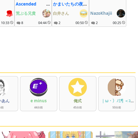
Ascended ロ
かまいたちの夜2
ーカル/Steam/じ
初見
荒ぶる兄貴
白井さん
NazoKhajii
ぇねしす１
10:33
8
04:44
2
00:50
2
00:25
いあん
e minus
俺式
｜ω・）ﾉΞ¶ ＜ｺﾝ
ﾏｹﾞｰ♪
分
前
44
分
前
45
分
前
50
分
前