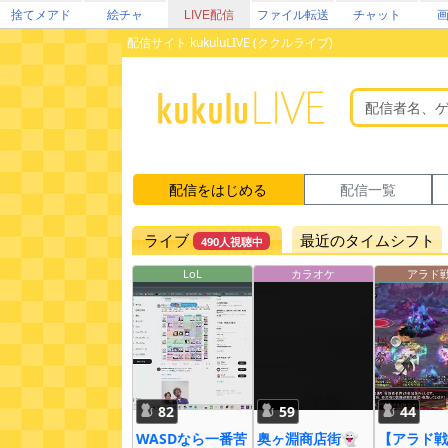
捨てメアド
絵チャ
LIVE配信
ファイル転送
チャット
配信サイト kukuluLIVE (ククルライブ)
配信をはじめる
配信一覧
ライブ
最近のタイムシフト
490人視聴中
LoL
カラオケ
アラド
82
59
44
WASDなら一番苦
奥ヶ淵商店街👻
【アラド戦