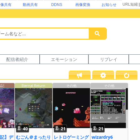
URL短縮
画像共有
動画共有
DDNS
画像変換
お知らせ
配信者紹介
エモーション
リプレイ
戦記
Eternal Return
その他
その他
40
21
21
記】デ
むごん＠まったり
レトロゲーミング
wizardry6