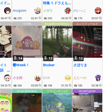
イド周
特集 1.ドラえも
もディ
ん
mugoon
メガリ
のいっこ
06:47
235
02:41
250
04:35
170
03:07
他
その他
EscapeFromTarkov
エンドフィールド
14
12
12
イト
鬱Week！
Btuber
さぼりま
語 そ
小太郎
kttk
えたーの
04:25
336
03:09
108
01:55
180
03:38
他
Scrap Mechanic
ドラゴンボールZ
StreetFighter