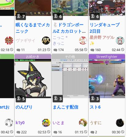
7
6
6
。
眠くなるまでメカ
🐇ドラゴンボー
リンダキューブ
ニック
ルZ カカロット#8
2日目
未来トランクス編
こっこ＊
星井野 アゲル
。
ヴァギサイ
きっこ
✨
(DLC)
02:18
11
01:23
174
05:58
160
02:44
E
お絵かき
その他
StreetFighter
5
3
3
artお
のんびり
まんこす配信
スト6
k1y0
いとま
うすに
00:42
222
02:53
16
01:15
2
00:30