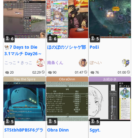
6
6
5
🐏7 Days to Die
ほのぼのソシャゲ部
PoEi
3.1マルチ Day26～
こっこ＊きっこ
南条くん
ぽへい
20
02:29
90
01:47
76
01:00
Slay the Spire
ObraDinn
お絵かき
5
5
5
STStbhBPBSF6グラ
Obra Dinn
Sgyt.