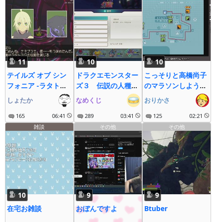
11
10
10
テイルズ オブ シン
ドラクエモンスター
こっそりと高橋尚子
フォニア -ラタトス
ズ３ 伝説の人種差
のマラソンしよう
クの騎士-(PS3)
別モンスター・ブラ
よ! その9
しょたか
なめくじ
おりかさ
#10←おーちゃんの
ックマージは存在す
お絵かきロジック
165
06:41
るのか？
289
03:41
125
02:21
(PS) #13
雑談
その他
その他
10
9
9
在宅お雑談
おぼんですよ
Btuber