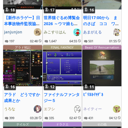
18
17
16
【新作ホラゲー】日
世界猫ぐるめ博覧会
明日17:00から ま
本事故物件監視協会
2026 ～ウマ娘も大
のさば ココ ワン
3
疾走にゃ～
デイやるぞ！！！
janjunjon
みこすりはん
あまがえる
197
02:48
1,647
64:55
501
01:55
アラド戦記
FINAL FANTASY
Beast Of Reincarnation
16
12
11
アラド どうですか
ファイナルファンタ
ﾋﾞﾘｶﾈｲﾔﾀﾞﾈ
成果とか
ジー５
うろな
エフシ
ネイティー
399
03:28
335
02:47
431
04:12
テイルズ
ドラクエ
その他