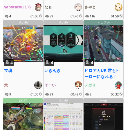
yabotarou１６
なも
さやと
4
01:03
89
01:46
116
01:59
その他
その他
ヒロアカ
4
4
4
マ魂
いきぬき
ヒロアカUR 君もヒ
ーローになれる！
犬
ぞーい
メガリ
9
01:35
29
00:48
2
00:32
GGST
その他
その他