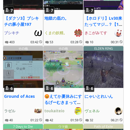
7
7
7
【ダクソ3】ブシキ
地獄の底の。
【ホロドリ】Lv30来
チの豚小屋197
たってマジ…？【1
時間だけ】
ブシキチ
くまの妖精。
きこがみてす
403
03:42
53
03:28
10
00:31
その他
その他
ELDEN RING
6
6
6
Ground of Aces
😡えてか夏休みにす
にゃいとれいん
るげーむきまってへ
んって😡
ラゼル
toukaiteio
ヴェネル
40
01:22
42
01:59
32
06:21
7 Days to Die
ウマ娘
Path of Exile