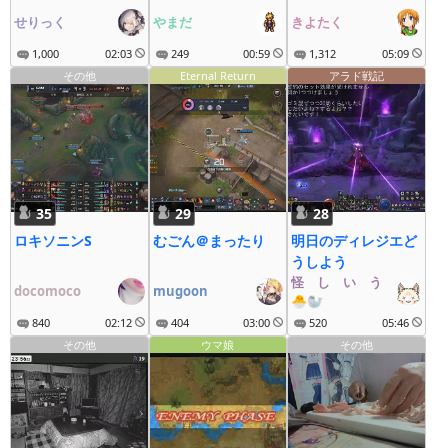
せりっく
やまだ
きよたく
1,000
02:03
249
00:59
1,312
05:09
その他
Eternal Return
アラド戦記
35
29
28
ロキソニンS
むごん＠まったり
明日のディレジエど
うしよう
怪゚し゚い゚う゚な゚ぎ゚
docomoco
mugoon
🐣🦭
840
02:12
404
03:00
520
05:46
その他
ウマ娘
その他