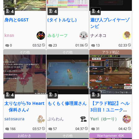
4
4
4
身内とGGST
(タイトルなし)
遊び人プレイヤーゾ
ンビ
knsn
みるリーフ
ナメネコ
0
03:52
23
01:06
13
02:33
その他
その他
アラド戦記
4
3
3
太りながらTo Heart
もくもく修理屋さん
【アラド戦記】ヘル
保科さん√
3日目！ユニーク誓
約キャラを増やした
satosaura
ぷらわん
Yuri（ゆーり）
い！ YouTube同時
166
03:57
57
04:37
配信中！
31
04:42
お絵かき
その他
Warhammer 40K