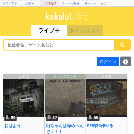
捨てメアド
絵チャ
LIVE配信
ファイル転送
チャット
ライブ中
タイムシフト
ログイン
その他
サドンアタック
その他
99
57
55
おはよう
山ちゃんは諦めへん
FF約30作やる
で～！！