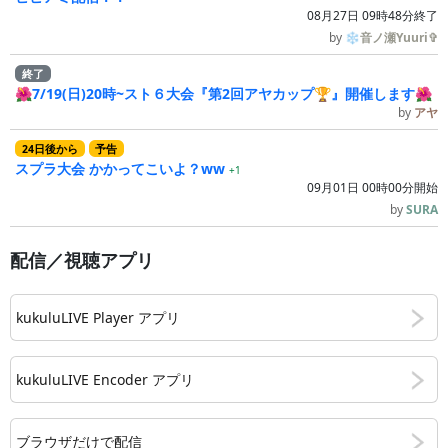
08月27日 09時48分終了
by
❄音ノ瀬Yuuri✞
終了
🌺7/19(日)20時~スト６大会『第2回アヤカップ🏆』開催します🌺
by
アヤ
24
日
後
から
予告
スプラ大会 かかってこいよ？ww
+1
09月01日 00時00分開始
by
SURA
配信／視聴アプリ
kukuluLIVE Player アプリ
kukuluLIVE Encoder アプリ
ブラウザだけで配信