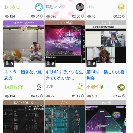
おっさむ
耳毛マン
kttk
124
00:34
396
02:00
40
00:26
StreetFighter
アラド戦記
その他
9
8
8
スト６ 飽きない意
ギリギリでいつも生
第14回 楽しい大喜
志力
きていたいか
利会
ら.arad
おばけだぞ
UVE
小達田
🔰
194
04:12
27
01:12
102
02:42
DARKSOULS
ARK
その他