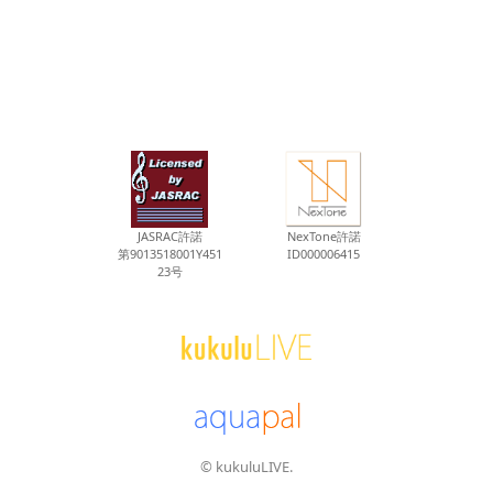
JASRAC許諾
NexTone許諾
第9013518001Y451
ID000006415
23号
© kukuluLIVE.