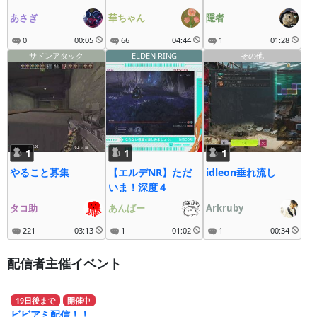
あさぎ
華ちゃん
隠者
0
00:05
66
04:44
1
01:28
サドンアタック
ELDEN RING
その他
1
1
1
やること募集
【エルデNR】ただ
idleon垂れ流し
いま！深度４
タコ助
あんばー
Arkruby
221
03:13
1
01:02
1
00:34
配信者主催イベント
19
日
後
まで
開催中
ビビアミ配信！！