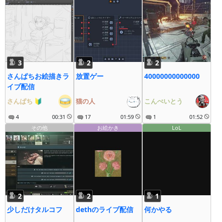
3
2
2
さんぱちお絵描きラ
放置ゲー
40000000000000
イブ配信
さんぱち
🔰
猫の人
こんぺいとう
4
00:31
17
01:59
1
01:52
その他
お絵かき
LoL
2
2
1
少しだけタルコフ
dethのライブ配信
何かやる