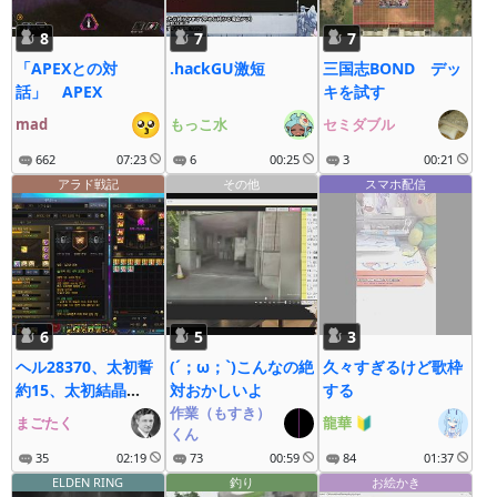
8
7
7
「APEXとの対
.hackGU激短
三国志BOND デッ
話」 APEX
キを試す
mad
もっこ水
セミダブル
662
07:23
6
00:25
3
00:21
アラド戦記
その他
スマホ配信
6
5
3
ヘル28370、太初誓
(´；ω；`)こんなの絶
久々すぎるけど歌枠
約15、太初結晶
対おかしいよ
する
106、エピック誓約
作業（もすき）
まごたく
龍華
🔰
くん
60
35
02:19
73
00:59
84
01:37
ELDEN RING
釣り
お絵かき