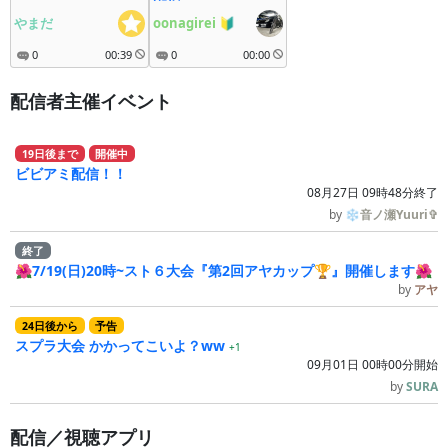
やまだ
oonagirei
🔰
0
00:39
0
00:00
配信者主催イベント
19
日
後
まで
開催中
ビビアミ配信！！
08月27日 09時48分終了
by
❄音ノ瀬Yuuri✞
終了
🌺7/19(日)20時~スト６大会『第2回アヤカップ🏆』開催します🌺
by
アヤ
24
日
後
から
予告
スプラ大会 かかってこいよ？ww
+1
09月01日 00時00分開始
by
SURA
配信／視聴アプリ