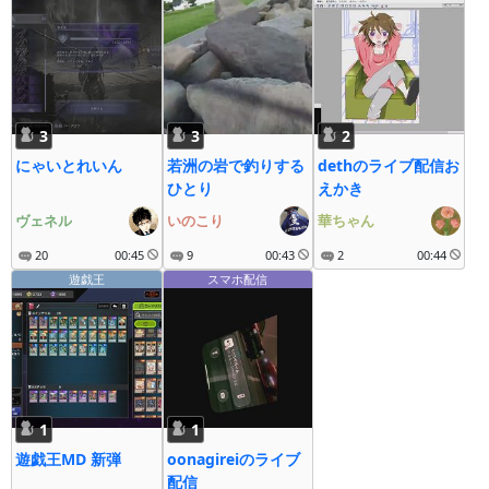
3
3
2
にゃいとれいん
若洲の岩で釣りする
dethのライブ配信お
ひとり
えかき
ヴェネル
いのこり
華ちゃん
20
00:45
9
00:43
2
00:44
遊戯王
スマホ配信
1
1
遊戯王MD 新弾
oonagireiのライブ
配信