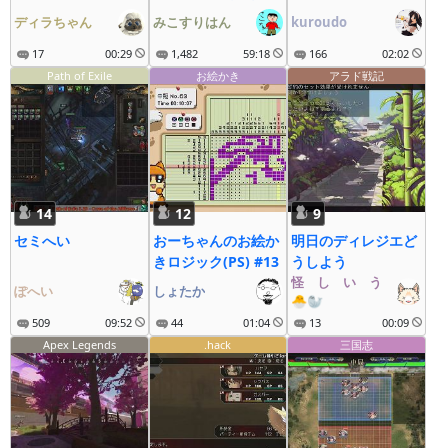
疾走にゃ～
ディラちゃん
みこすりはん
kuroudo
17
00:29
1,482
59:18
166
02:02
Path of Exile
お絵かき
アラド戦記
14
12
9
セミへい
おーちゃんのお絵か
明日のディレジエど
きロジック(PS) #13
うしよう
怪゚し゚い゚う゚な゚ぎ゚
ぽへい
しょたか
🐣🦭
509
09:52
44
01:04
13
00:09
Apex Legends
.hack
三国志