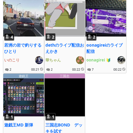
4
2
2
若洲の岩で釣りする
dethのライブ配信お
oonagireiのライブ
ひとり
えかき
配信
いのこり
華ちゃん
oonagirei
🔰
2
00:21
2
00:22
7
00:22
遊戯王
三国志
1
1
遊戯王MD 新弾
三国志BOND デッ
キを試す