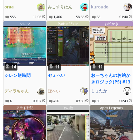
疾走にゃ～
oraa
みこすりはん
kuroudo
555
11:06
1,466
58:56
68
01:40
シレン
Path of Exile
お絵かき
14
11
11
シレン短時間
セミへい
おーちゃんのお絵か
きロジック(PS) #13
ディラちゃん
ぽへい
しょたか
6
00:07
456
09:30
30
00:43
アラド戦記
その他
Apex Legends