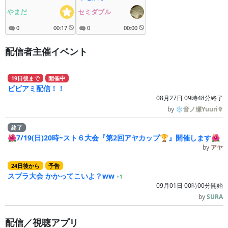
やまだ
セミダブル
0
00:17
0
00:00
配信者主催イベント
19
日
後
まで
開催中
ビビアミ配信！！
08月27日 09時48分終了
by
❄音ノ瀬Yuuri✞
終了
🌺7/19(日)20時~スト６大会『第2回アヤカップ🏆』開催します🌺
by
アヤ
24
日
後
から
予告
スプラ大会 かかってこいよ？ww
+1
09月01日 00時00分開始
by
SURA
配信／視聴アプリ