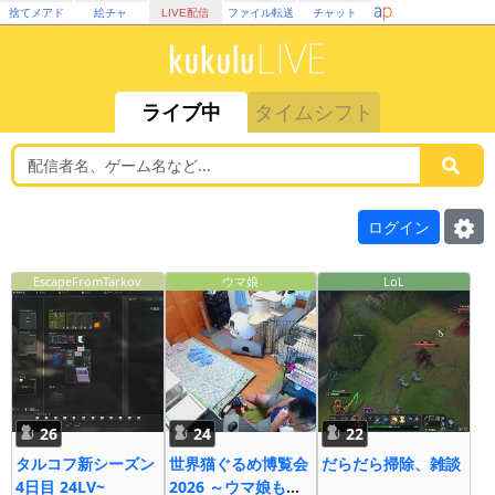
捨てメアド
絵チャ
LIVE配信
ファイル転送
チャット
ライブ中
タイムシフト
ログイン
EscapeFromTarkov
ウマ娘
LoL
26
24
22
タルコフ新シーズン
世界猫ぐるめ博覧会
だらだら掃除、雑談
4日目 24LV~
2026 ～ウマ娘も大