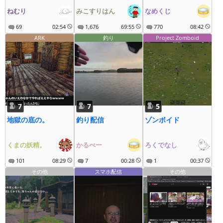
疾走にゃ～
別モンスター・ブラ
ねむり
みこすりはん
なめくじ
ックマージは存在す
69
02:54
1,676
69:55
るのか？
770
08:42
ARK
釣り
Project Zomboid
7
7
5
地獄の底の。
釣り配信
ゾンボイド
くまの妖精。
かるべー
ろくでなし
101
08:29
7
00:28
1
00:37
その他
スマホ配信
その他