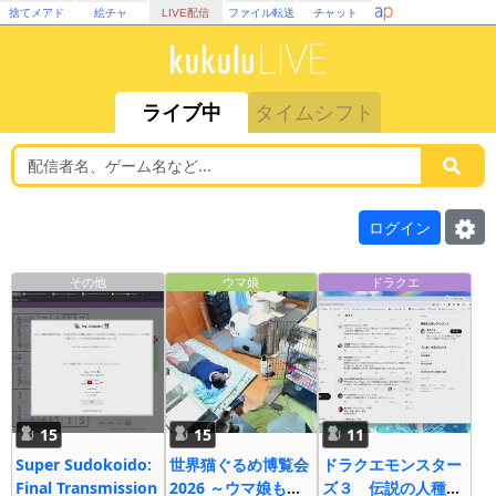
捨てメアド
絵チャ
LIVE配信
ファイル転送
チャット
ライブ中
タイムシフト
ログイン
その他
ウマ娘
ドラクエ
15
15
11
Super Sudokoido:
世界猫ぐるめ博覧会
ドラクエモンスター
Final Transmission
2026 ～ウマ娘も大
ズ３ 伝説の人種差