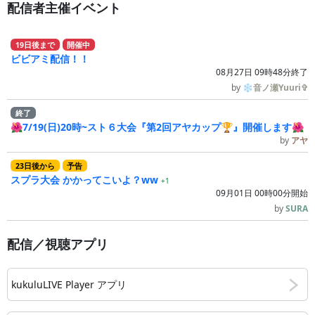
配信者主催イベント
19
日
後
まで
開催中
ビビアミ配信！！
08月27日 09時48分終了
by
❄音ノ瀬Yuuri✞
終了
🌺7/19(日)20時~スト６大会『第2回アヤカップ🏆』開催します🌺
by
アヤ
23
日
後
から
予告
スプラ大会 かかってこいよ？ww
+1
09月01日 00時00分開始
by
SURA
配信／視聴アプリ
kukuluLIVE Player アプリ