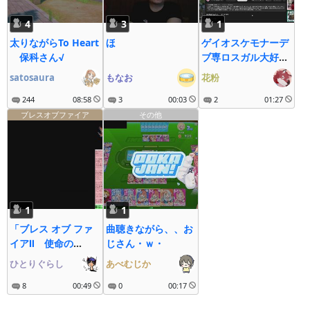
4
3
1
太りながらTo Heart
ほ
ゲイオスケモナーデ
保科さん√
ブ専ロスガル大好き
おじさん
satosaura
もなお
花粉
244
08:58
3
00:03
2
01:27
ブレスオブファイア
その他
1
1
「ブレス オブ ファ
曲聴きながら、、お
イアⅡ 使命の
じさん・ｗ・
子」 黙々まったり
ひとりぐらし
あべむじか
初見プレイ 第40回
8
00:49
0
00:17