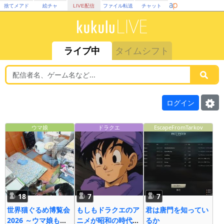
捨てメアド
絵チャ
LIVE配信
ファイル転送
チャット
ライブ中
タイムシフト
ログイン
ウマ娘
ドラクエ
EscapeFromTarkov
18
7
7
世界猫ぐるめ博覧会
もしもドラクエのア
君は唐門を知ってい
2026 ～ウマ娘も大
ニメが昭和の時代に
るか