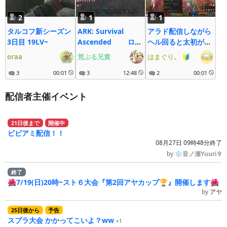
2
1
1
タルコフ新シーズン
ARK: Survival
アラド配信しながら
3日目 19LV~
Ascended ロー
ヘル回ると太初が出
カル/Steam/じぇね
ると聞いて。
oraa
荒ぶる兄貴
はまぐり。
🔰
しす１
3
00:01
3
12:48
2
00:01
配信者主催イベント
21
日
後
まで
開催中
ビビアミ配信！！
08月27日 09時48分終了
by
❄音ノ瀬Yuuri✞
終了
🌺7/19(日)20時~スト６大会『第2回アヤカップ🏆』開催します🌺
by
アヤ
25
日
後
から
予告
スプラ大会 かかってこいよ？ww
+1