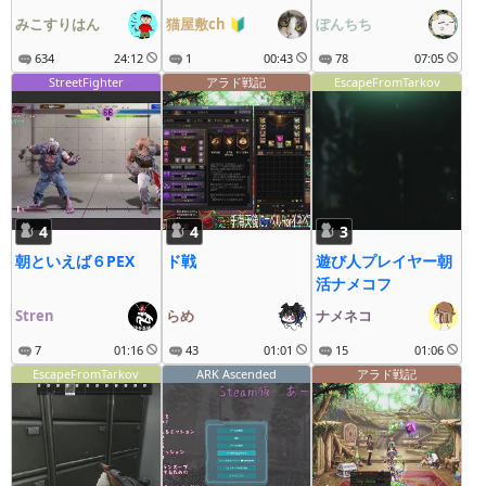
疾走にゃ～
放送されていたら
みこすりはん
猫屋敷ch
🔰
ぽんちち
634
24:12
1
00:43
78
07:05
StreetFighter
アラド戦記
EscapeFromTarkov
4
4
3
朝といえば６PEX
ド戦
遊び人プレイヤー朝
活ナメコフ
Stren
らめ
ナメネコ
7
01:16
43
01:01
15
01:06
EscapeFromTarkov
ARK Ascended
アラド戦記