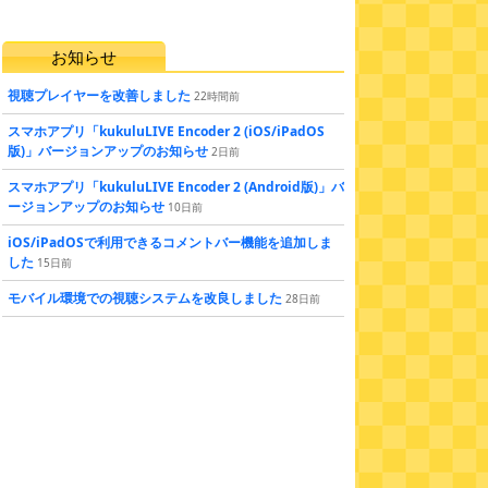
お知らせ
視聴プレイヤーを改善しました
22
時間
前
スマホアプリ「kukuluLIVE Encoder 2 (iOS/iPadOS
版)」バージョンアップのお知らせ
2
日
前
スマホアプリ「kukuluLIVE Encoder 2 (Android版)」バ
ージョンアップのお知らせ
10
日
前
iOS/iPadOSで利用できるコメントバー機能を追加しま
した
15
日
前
モバイル環境での視聴システムを改良しました
28
日
前