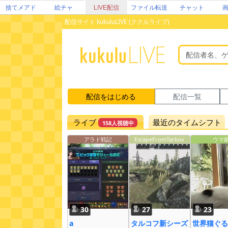
捨てメアド
絵チャ
LIVE配信
ファイル転送
チャット
配信サイト kukuluLIVE (ククルライブ)
配信をはじめる
配信一覧
ライブ
最近のタイムシフト
158人視聴中
アラド戦記
EscapeFromTarkov
ウマ
30
27
23
a
タルコフ新シーズ
世界猫ぐる