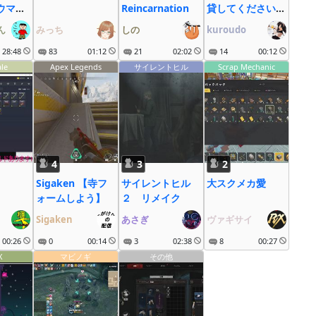
～ウマ娘
Reincarnation
貸してください、
ゃ～
FXしながら生活
ん
みっち
しの
kuroudo
するにはそれくら
28:48
83
01:12
21
02:02
い必要です
14
00:12
ale
Apex Legends
サイレントヒル
Scrap Mechanic
4
3
2
Sigaken 【寺フ
サイレントヒル
大スクメカ愛
ォームしよう】
２ リメイク
Sigaken
あさぎ
ヴァギサイ
00:26
0
00:14
3
02:38
8
00:27
X
マビノギ
その他