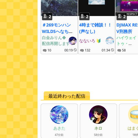
2
2
2
＃269モンハン
4時まで雑談！！
DJMAX RE
WILDSへなちょ
(声なし)
V刑務所
こ配信
白金みりん◆
ハイウェイ
なないろ
🔰
配信再開します
トゥ・
ヘルのDISC
10
00:19
132
01:34
58
最近終わった配信
あきた
ネロ
はま
47
分
前
58
分
前
1
時