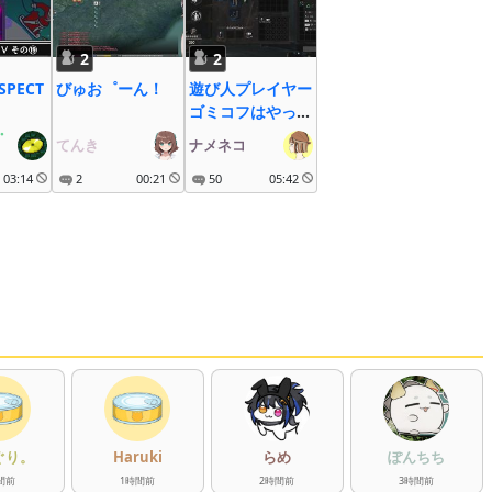
2
2
SPECT
びゅお゜ーん！
遊び人プレイヤー
ゴミコフはやっぱ
・
ゴミゲー
てんき
ナメネコ
03:14
2
00:21
50
05:42
ぐり。
Haruki
らめ
ぽんちち
間
前
1
時間
前
2
時間
前
3
時間
前