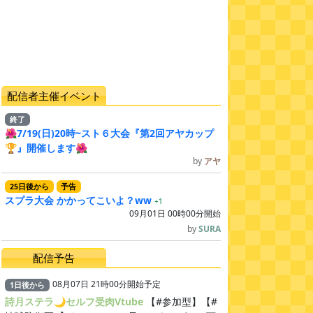
配信者主催イベント
終了
🌺7/19(日)20時~スト６大会『第2回アヤカップ
🏆』開催します🌺
by
アヤ
25
日
後
から
予告
スプラ大会 かかってこいよ？ww
+1
09月01日 00時00分開始
by
SURA
配信予告
08月07日 21時00分開始予定
1
日
後
から
詩月ステラ🌙セルフ受肉Vtube
【#参加型】【#