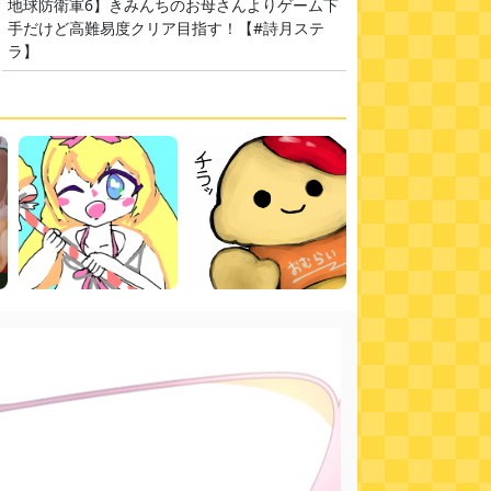
地球防衛軍6】きみんちのお母さんよりゲーム下
手だけど高難易度クリア目指す！【#詩月ステ
ラ】