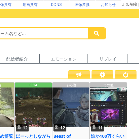
URL短縮
画像共有
動画共有
DDNS
画像変換
お知らせ
配信者紹介
エモーション
リプレイ
娘
FF14
その他
その他
12
12
11
め博覧
ぼーっとしながら
Beast of
誰か100万くらい