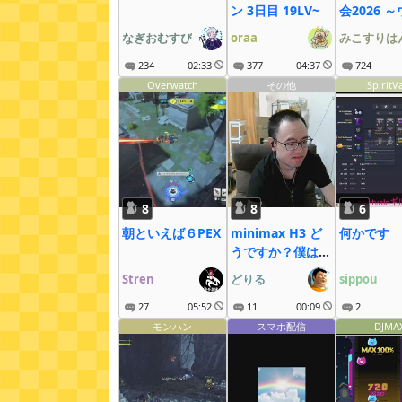
ン 3日目 19LV~
会2026 
も大疾走に
なぎおむすび
oraa
みこすりは
234
02:33
377
04:37
724
Overwatch
その他
SpiritV
8
8
6
朝といえば６PEX
minimax H3 ど
何かです
うですか？僕は使
いこなせません
Stren
どりる
sippou
27
05:52
11
00:09
2
モンハン
スマホ配信
DJMA