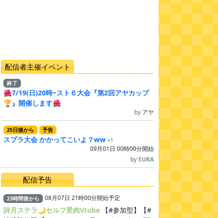
配信者主催イベント
終了
🌺7/19(日)20時~スト６大会『第2回アヤカップ
🏆』開催します🌺
by
アヤ
25
日
後
から
予告
スプラ大会 かかってこいよ？ww
+1
09月01日 00時00分開始
by
SURA
配信予告
08月07日 21時00分開始予定
23
時間
後
から
詩月ステラ🌙セルフ受肉Vtube
【#参加型】【#