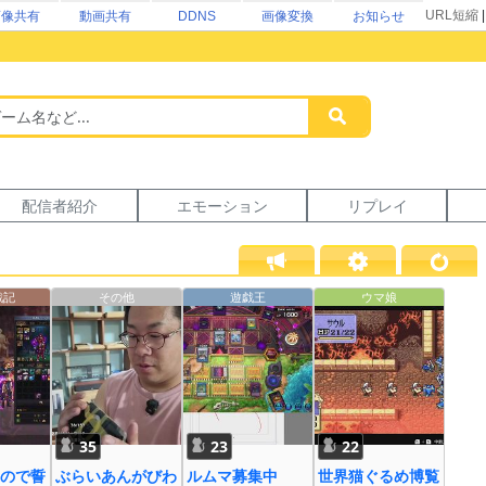
URL短縮
画像共有
動画共有
DDNS
画像変換
お知らせ
配信者紹介
エモーション
リプレイ
戦記
その他
遊戯王
ウマ娘
35
23
22
ので誓
ぶらいあんがびわ
ルムマ募集中
世界猫ぐるめ博覧