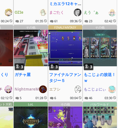
ミカエラ12キャ
ラ
OZIe
まごたく
えう゛ぁ
00:24
27
01:35
61
09:36
23
02:42
他
その他
FINALFANTASY
その他
3
3
3
っくり
ガチャ屋
ファイナルファン
もこじょの放送！
タジー５
ｗ
チ
NightmareMYB
エフシ
もこじょにぃ
02:12
5
01:28
6
00:04
46
03:30
ット大戦
LoL
その他
パルワールド