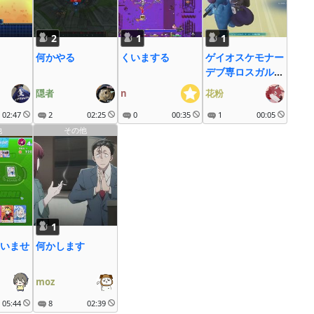
2
1
1
何かやる
くいまする
ゲイオスケモナー
デブ専ロスガル大
好きおじさん
隠者
n
花粉
02:47
2
02:25
0
00:35
1
00:05
他
その他
1
いませ
何かします
moz
05:44
8
02:39