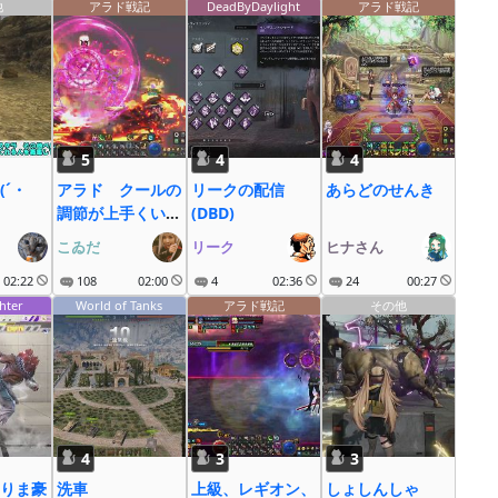
他
アラド戦記
DeadByDaylight
アラド戦記
5
4
4
(´・
アラド クールの
リークの配信
あらどのせんき
調節が上手くいか
(DBD)
ないンゴ
こゐだ
リーク
ヒナさん
02:22
108
02:00
4
02:36
24
00:27
hter
World of Tanks
アラド戦記
その他
4
3
3
りま豪
洗車
上級、レギオン、
しょしんしゃ