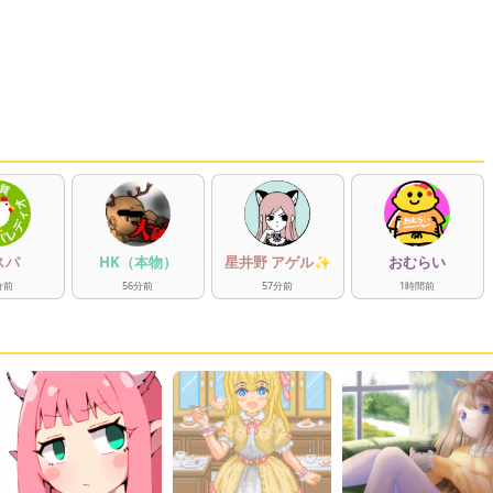
スパ
HK（本物）
星井野 アゲル✨
おむらい
分
前
56
分
前
57
分
前
1
時間
前