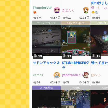
約つけまし
ThunderV୨୧
怪゚し゚い
きよたく
🦊
🐣🦭
874
01:57
622
02:36
566
サドンアタック
Slay the Spire
Path of E
19
13
12
サドンアタック３
STStbhBPBSF6グ
帰ってきた
ラ
vamos
yabotarou１６
ぽへい
58
00:44
78
04:31
390
スマホ配信
その他
その