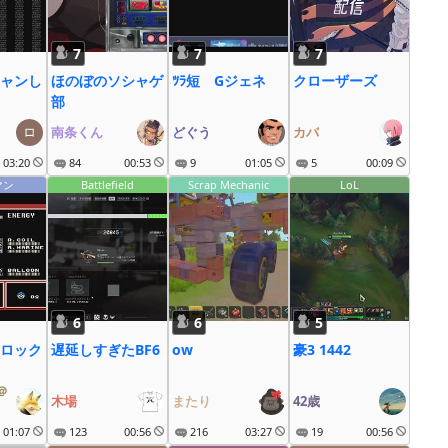
7
7
7
ャンし
ほのぼのソシャゲ
ﾂﾗ短 Gジェネ
クローザーズ
部
南条くん
どぐう
カバ
03:20
84
00:53
9
01:05
5
00:09
マン
Battlefield
Scrap Mechanic
LoL
6
6
5
ロック
遅延しすぎたBF6
ow
豪3 1442
＠
木場
またり
42歳
01:07
123
00:56
216
03:27
19
00:56