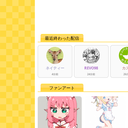
最近終わった配信
ネイティー
REVO98
カ
4
分
前
24
分
前
26
ファンアート