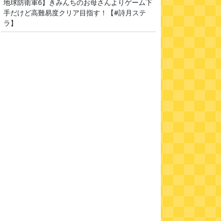
地球防衛軍6】きみんちのお母さんよりゲーム下
手だけど高難易度クリア目指す！【#詩月ステ
ラ】