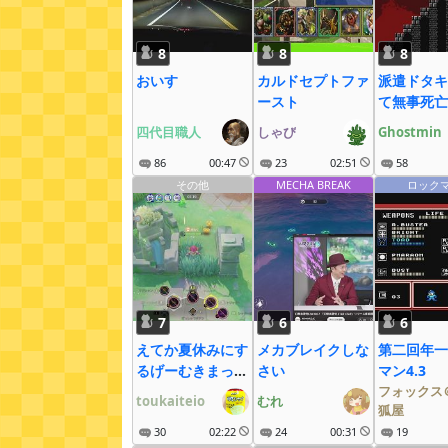
8
8
8
おいす
カルドセプトファ
派遣ドタキ
ースト
て無事死亡
四代目職人
しゃび
Ghostmin
86
00:47
23
02:51
58
その他
MECHA BREAK
ロック
7
6
6
えてか夏休みにす
メカブレイクしな
第二回年一
るげーむきまって
さい
マン4.3
へん
フォックス
toukaiteio
むれ
狐屋
30
02:22
24
00:31
19