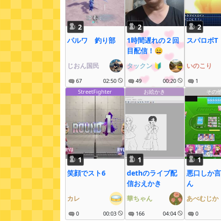
2
2
2
パルワ 釣り部
1時間遅れの２回
スパロボT
目配信！😄
じおん国民
タックン
🔰
いのこり
67
02:50
49
00:20
1
StreetFighter
お絵かき
その
1
1
1
笑顔でスト6
dethのライブ配
悪口しか言
信おえかき
ん
カレ
華ちゃん
あべむじか
0
00:03
166
04:04
0