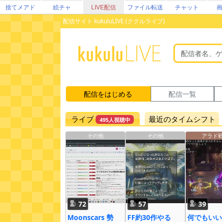
捨てメアド
絵チャ
LIVE配信
ファイル転送
チャット
配信サイト kukuluLIVE (ククルライブ)
配信をはじめる
配信一覧
ライブ
最近のタイムシフト
495人視聴中
その他
その他
アラド
72
57
39
Moonscars 勢
FF約30作やる
何でもいい