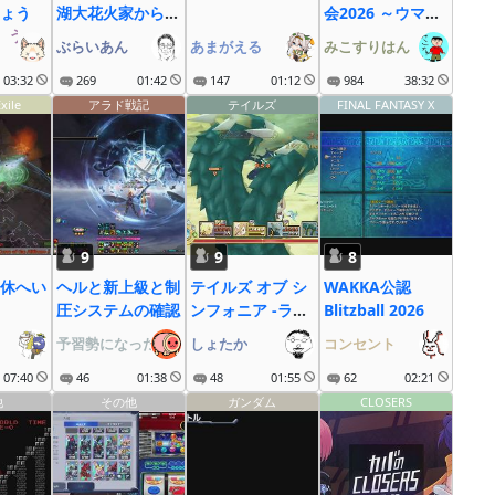
ょう
湖大花火家から見
会2026 ～ウマ娘
゚う゚な゚ぎ゚
るだけ
も大疾走にゃ～
ぶらいあん
あまがえる
みこすりはん
03:32
269
01:42
147
01:12
984
38:32
xile
アラド戦記
テイルズ
FINAL FANTASY X
9
9
8
休へい
ヘルと新上級と制
テイルズ オブ シ
WAKKA公認
圧システムの確認
ンフォニア -ラタ
Blitzball 2026
トスクの騎士-
予習勢になった裏切侍
しょたか
コンセント
(PS3) #9
07:40
46
01:38
48
01:55
62
02:21
他
その他
ガンダム
CLOSERS