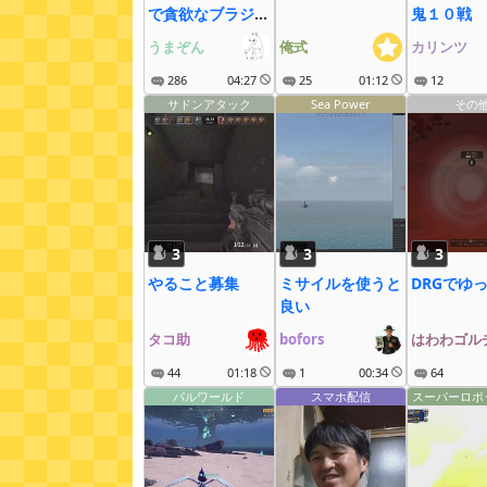
で貪欲なブラジャ
鬼１０戦
ーを持つ男
うまぞん
俺式
カリンツ
286
04:27
25
01:12
12
サドンアタック
Sea Power
その
3
3
3
やること募集
ミサイルを使うと
DRGでゆ
良い
タコ助
bofors
はわわゴル
44
01:18
1
00:34
64
パルワールド
スマホ配信
スーパーロボ