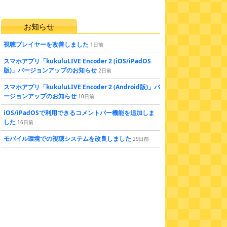
お知らせ
視聴プレイヤーを改善しました
1
日
前
スマホアプリ「kukuluLIVE Encoder 2 (iOS/iPadOS
版)」バージョンアップのお知らせ
2
日
前
スマホアプリ「kukuluLIVE Encoder 2 (Android版)」バ
ージョンアップのお知らせ
10
日
前
iOS/iPadOSで利用できるコメントバー機能を追加しま
した
16
日
前
モバイル環境での視聴システムを改良しました
29
日
前