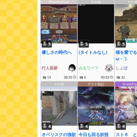
Hearthstone
その他
その
5
5
5
優しさの時代へ
(タイトルなし)
猫を愛でる
ω・`)
行人坂廻
みるリーフ
しょぼ
13
00:55
6
00:03
32
その他
アラド戦記
StreetFig
4
4
4
オベリスクの強欲
今日も回る妖怪
スト６ と