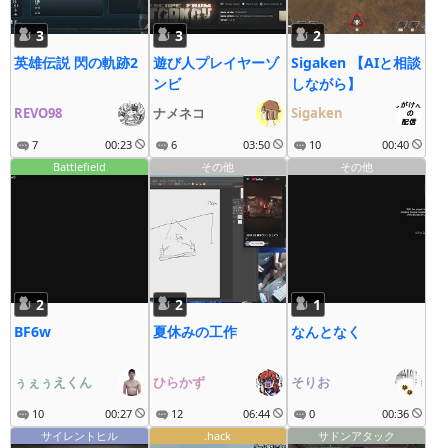
3
3
2
英雄伝説 閃の軌跡2
遊び人プレイヤーゾ
Sigaken 【AIと相談
ンビ
しながら】
REVO98
ナメネコ
Sigaken
7
00:23
6
03:50
10
00:40
Battlefield
その他
その他
2
2
1
BF6w
夏休みの工作
なんとなく
ぅぇぅえくん
ひらかず
そりお
10
00:27
12
06:44
0
00:36
サイレントヒル
.hack
サドンアタック