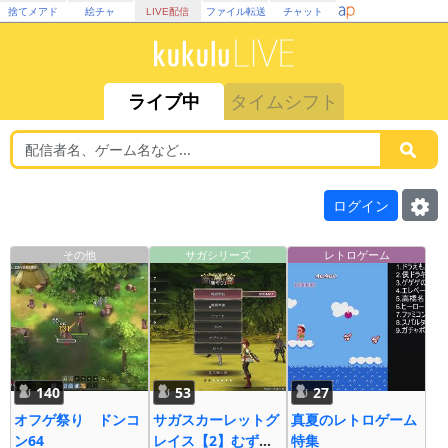
捨てメアド
絵チャ
LIVE配信
ファイル転送
チャット
ライブ中
タイムシフト
ログイン
その他
サガシリーズ
レトロゲーム
140
53
27
オフゲ祭り ドンコ
サガスカーレットグ
真夏のレトロゲーム
ン64
レイス【2】むずす
特集