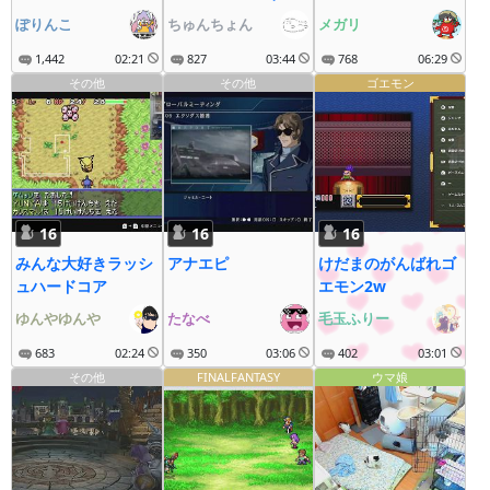
ぎわろた！
ぽりんこ
ちゅんちょん
メガリ
1,442
02:21
827
03:44
768
06:29
その他
その他
ゴエモン
16
16
16
みんな大好きラッシ
アナエピ
けだまのがんばれゴ
ュハードコア
エモン2w
ゆんやゆんや
たなべ
毛玉ふりー
683
02:24
350
03:06
402
03:01
その他
FINALFANTASY
ウマ娘