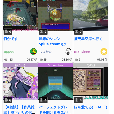
9
7
7
何かです
風来のシレン
鹿児島空港へ行く
5plus(steam)(クリ
ア後) #2
sippou
しょたか
mandeee
133
04:57
55
04:36
2
01:03
お絵かき
Subnautica
その他
6
4
4
【#雑談】【作業雑
パーフェクトグレー
猫を愛でる(´・ω・`)
談】昼下がりのお絵
ドを開ける勇気がな