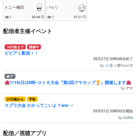
トニー梅田
パセリ
1
00:44
1
01:51
配信者主催イベント
16
日
後
まで
開催中
ビビアミ配信！！
08月27日 09時48分終了
by
❄音ノ瀬Yuuri✞
終了
🌺7/19(日)20時~スト６大会『第2回アヤカップ🏆』開催します🌺
by
アヤ
21
日
後
から
予告
スプラ大会 かかってこいよ？ww
+1
09月01日 00時00分開始
by
SURA
配信／視聴アプリ