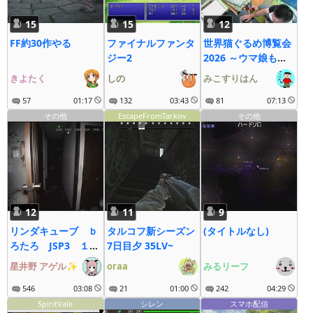
15
15
12
FF約30作やる
ファイナルファンタ
世界猫ぐるめ博覧会
ジー2
2026 ～ウマ娘も大
疾走にゃ～
きよたく
しの
みこすりはん
57
01:17
132
03:43
81
07:13
その他
EscapeFromTarkov
その他
12
11
9
リンダキューブ ｂ
タルコフ新シーズン
(タイトルなし)
ろたろ JSP3 １４
7日目夕 35LV~
５日目
星井野 アゲル✨
oraa
みるリーフ
546
03:08
21
01:00
242
04:29
SpiritVale
シレン
スマホ配信