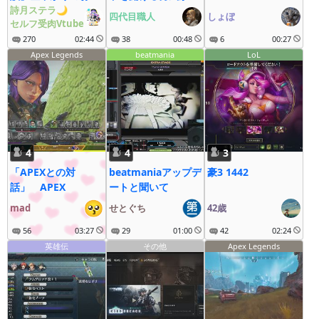
描き雑談！おそよう
詩月ステラ🌙
いおっさん
四代目職人
しょぼ
セルフ受肉Vtube
言いにきてきて
♡【#詩月ステラ】
270
02:44
38
00:48
6
00:27
Apex Legends
beatmania
LoL
4
4
3
「APEXとの対
beatmaniaアップデ
豪3 1442
話」 APEX
ートと聞いて
mad
せとぐち
42歳
56
03:27
29
01:00
42
02:24
英雄伝
その他
Apex Legends