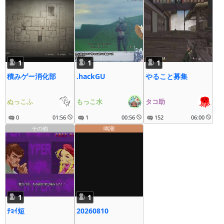
1
1
1
積みゲー消化部
.hackGU
やること募集
ぬっこふ
もっこ水
タコ助
0
01:56
1
00:56
152
06:00
その他
鳴潮
1
1
ﾁｮｲ短
20260810