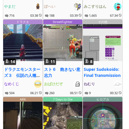
疾走にゃ～
やまだ
ぽへい
みこすりはん
716
03:38
188
03:39
1,665
67:34
ドラクエ
StreetFighter
その他
14
11
8
ドラクエモンスター
スト６ 飽きない意
Super Sudokoido:
ズ３ 伝説の人種差
志力
Final Transmission
別モンスター・ブラ
なめくじ
おばけだぞ
ねむり
ックマージは存在す
るのか？
504
06:21
260
06:51
9
00:32
ARK
7 Days to Die
ヒロアカ