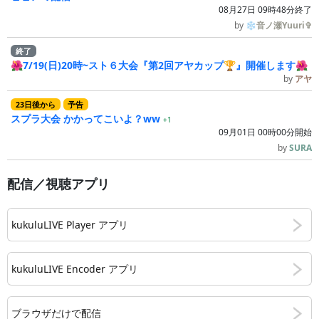
08月27日 09時48分終了
by
❄音ノ瀬Yuuri✞
終了
🌺7/19(日)20時~スト６大会『第2回アヤカップ🏆』開催します🌺
by
アヤ
23
日
後
から
予告
スプラ大会 かかってこいよ？ww
+1
09月01日 00時00分開始
by
SURA
配信／視聴アプリ
kukuluLIVE Player アプリ
kukuluLIVE Encoder アプリ
ブラウザだけで配信