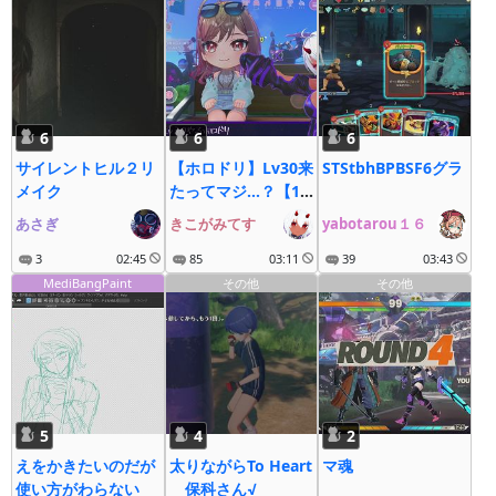
6
6
6
サイレントヒル２リ
【ホロドリ】Lv30来
STStbhBPBSF6グラ
メイク
たってマジ…？【1
時間だけ】
あさぎ
きこがみてす
yabotarou１６
3
02:45
85
03:11
39
03:43
MediBangPaint
その他
その他
5
4
2
えをかきたいのだが
太りながらTo Heart
マ魂
使い方がわらない
保科さん√