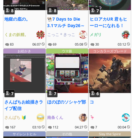
8
8
7
地獄の底の。
🐏7 Days to Die
ヒロアカUR 君もヒ
3.1マルチ Day26～
ーローになれる！
くまの妖精。
こっこ＊きっこ
メガリ
83
06:07
69
05:08
30
03:12
お絵かき
ウマ娘
コンカラーズブレード
7
7
6
さんぱちお絵描きラ
ほのぼのソシャゲ部
コ
イブ配信
さんぱち
🔰
南条くん
🦩
167
03:10
112
04:27
7
00:04
サイレントヒル
その他
Slay the Spire