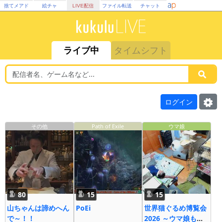
捨てメアド
絵チャ
LIVE配信
ファイル転送
チャット
ライブ中
タイムシフト
ログイン
その他
Path of Exile
ウマ娘
80
15
15
山ちゃんは諦めへん
PoEi
世界猫ぐるめ博覧会
で～！！
2026 ～ウマ娘も大