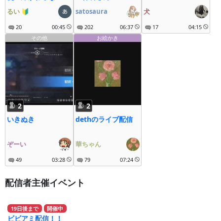
るい
🔰
satosaura
犬
20
00:45
202
06:37
17
04:15
その他
お絵かき
2
2
いきぬき
dethのライブ配信
ぞーい
華ちゃん
49
03:28
79
07:24
配信者主催イベント
19
日
後
まで
開催中
ビビアミ配信！！