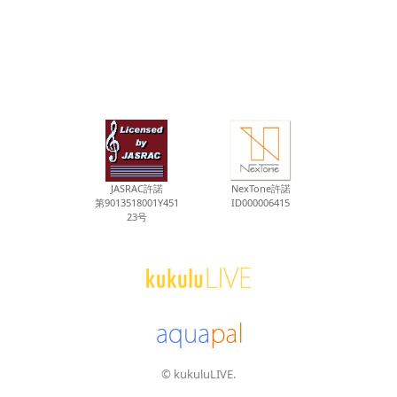
JASRAC許諾
NexTone許諾
第9013518001Y451
ID000006415
23号
© kukuluLIVE.