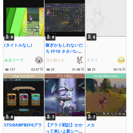
9
9
8
(タイトルなし)
稼ぎかもしれないだ
.
ろ FF10 ネタバレあ
り
みるリーフ
コンセント
３３７
137
02:47
29
01:48
25
00:16
Slay the Spire
アラド戦記
Scrap Mechanic
8
7
7
STStbhBPBSF6グラ
【アラド戦記】かか
メカ
って来いよ新シーズ