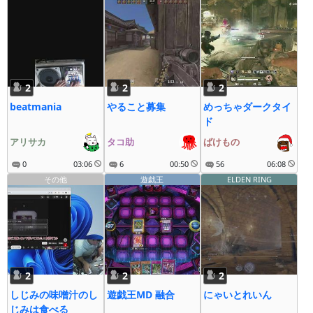
2
2
2
beatmania
やること募集
めっちゃダークタイ
ド
アリサカ
タコ助
ばけもの
0
03:06
6
00:50
56
06:08
その他
遊戯王
ELDEN RING
2
2
2
しじみの味噌汁のし
遊戯王MD 融合
にゃいとれいん
じみは食べる