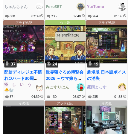
る！
ちゅんちょん
PeroSBT
YuiTomo
600
02:39
235
02:40
264
01:38
アラド戦記
ウマ娘
アラド戦記
37
24
19
配信ディレジエ不慣
世界猫ぐるめ博覧会
劇場版 日本語ボイス
れ○ハード30周
2026 ～ウマ娘も大
の消失
12：30～
怪゚し゚い゚う゚な゚ぎ゚
疾走にゃ～
みこすりはん
霧雨まっす
🐣🦭
571
04:39
130
08:07
235
01:58
その他
アラド戦記
その他