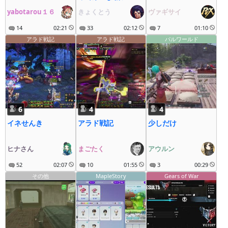
ン！
yabotarou１６
きょくとう
ヴァギサイ
14
02:21
33
02:12
7
01:10
アラド戦記
アラド戦記
パルワールド
6
4
4
イネせんき
アラド戦記
少しだけ
ヒナさん
まごたく
アウルン
52
02:07
10
01:55
3
00:29
その他
MapleStory
Gears of War