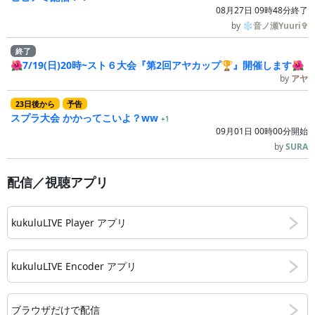
08月27日 09時48分終了
by
❄音ノ瀬Yuuri✞
終了
🌺7/19(日)20時~スト６大会『第2回アヤカップ🏆』開催します🌺
by
アヤ
23
日
後
から
予告
スプラ大会 かかってこいよ？ww
+1
09月01日 00時00分開始
by
SURA
配信／視聴アプリ
kukuluLIVE Player アプリ
kukuluLIVE Encoder アプリ
ブラウザだけで配信