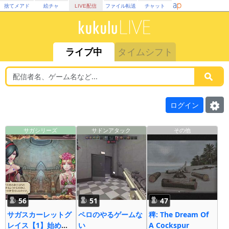
捨てメアド
絵チャ
LIVE配信
ファイル転送
チャット
ライブ中
タイムシフト
ログイン
サガシリーズ
サドンアタック
その他
56
51
47
サガスカーレットグ
ペロのやるゲームな
稗: The Dream Of
レイス【1】始め
い
A Cockspur