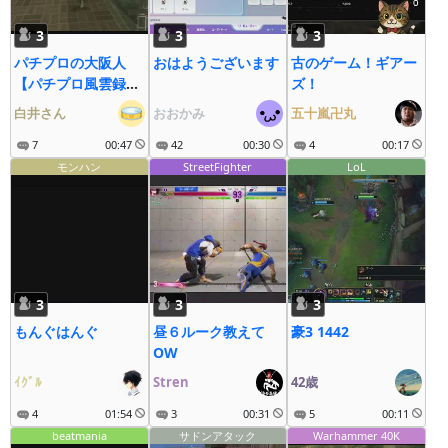
3
3
3
パチプロの大阪人
おはようございます
古のゲーム！ギアー
【パチプロ風雲録
ズ！
5】
白井さん
おおかみ
五十嵐卍丸
7
00:47
42
00:30
4
00:17
モンハン
StreetFighter
LoL
3
3
3
もんぐはんぐ
昼６ルーク教えて
豪3 1442
OW
ｲｸﾞﾙ
Stren
42歳
4
01:54
3
00:31
5
00:11
beatmania
サドンアタック
Warhammer 40K