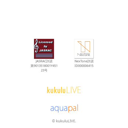
JASRAC許諾
NexTone許諾
第9013518001Y451
ID000006415
23号
© kukuluLIVE.