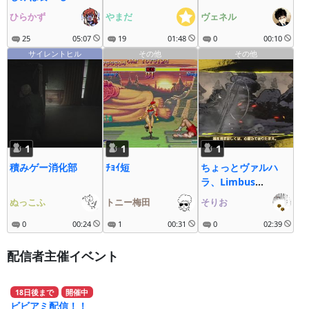
ひらかず
やまだ
ヴェネル
25
05:07
19
01:48
0
00:10
サイレントヒル
その他
その他
1
1
1
積みゲー消化部
ﾁｮｲ短
ちょっとヴァルハ
ラ、Limbus
Company
ぬっこふ
トニー梅田
そりお
0
00:24
1
00:31
0
02:39
配信者主催イベント
18
日
後
まで
開催中
ビビアミ配信！！