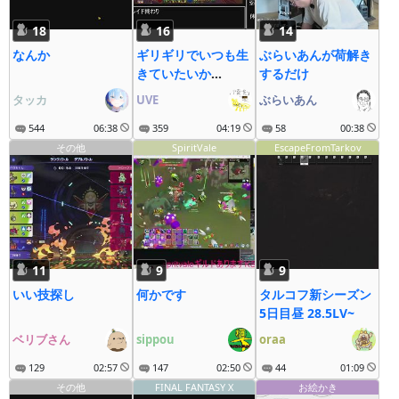
18
16
14
なんか
ギリギリでいつも生
ぶらいあんが荷解き
きていたいか
するだけ
ら.arad
タッカ
UVE
ぶらいあん
544
06:38
359
04:19
58
00:38
その他
SpiritVale
EscapeFromTarkov
11
9
9
いい技探し
何かです
タルコフ新シーズン
5日目昼 28.5LV~
ベリブさん
sippou
oraa
129
02:57
147
02:50
44
01:09
その他
FINAL FANTASY X
お絵かき