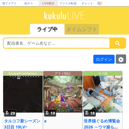
捨てメアド
絵チャ
LIVE配信
ファイル転送
チャット
ライブ中
タイムシフト
ログイン
EscapeFromTarkov
アラド戦記
ウマ娘
29
19
18
タルコフ新シーズン
a
世界猫ぐるめ博覧会
3日目 19LV~
2026 ～ウマ娘も大