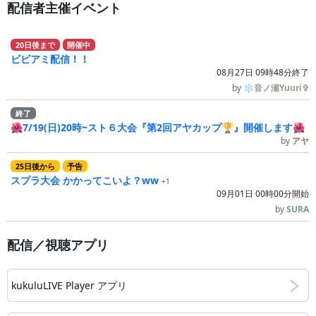
配信者主催イベント
20
日
後
まで
開催中
ビビアミ配信！！
08月27日 09時48分終了
by
❄音ノ瀬Yuuri✞
終了
🌺7/19(日)20時~スト６大会『第2回アヤカップ🏆』開催します🌺
by
アヤ
25
日
後
から
予告
スプラ大会 かかってこいよ？ww
+1
09月01日 00時00分開始
by
SURA
配信／視聴アプリ
kukuluLIVE Player アプリ