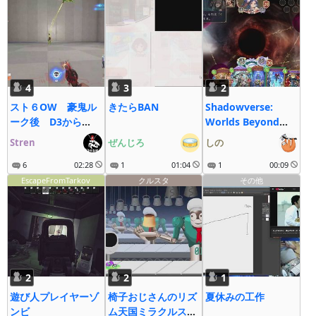
4
3
2
スト６OW 豪鬼ル
きたらBAN
Shadowverse:
ーク後 D3から
Worlds Beyond
Masterチャレン
Chronicle of
Stren
ぜんじろ
しの
ジ DPS
Destiny ギルド宝
6
02:28
1
01:04
箱
1
00:09
EscapeFromTarkov
クルスタ
その他
2
2
1
遊び人プレイヤーゾ
椅子おじさんのリズ
夏休みの工作
ンビ
ム天国ミラクルスタ