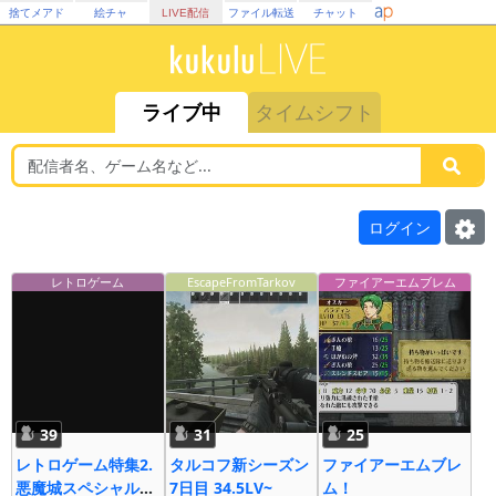
捨てメアド
絵チャ
LIVE配信
ファイル転送
チャット
ライブ中
タイムシフト
ログイン
レトロゲーム
EscapeFromTarkov
ファイアーエムブレム
39
31
25
レトロゲーム特集2.
タルコフ新シーズン
ファイアーエムブレ
悪魔城スペシャル僕
7日目 34.5LV~
ム！