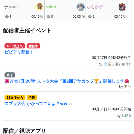
ーズ in kukulu
ナメネコ
sidoo
ひらかず
1
00:16
0
00:03
5
03:10
配信者主催イベント
16
日
後
まで
開催中
ビビアミ配信！！
08月27日 09時48分終了
by
❄音ノ瀬Yuuri✞
終了
🌺7/19(日)20時~スト６大会『第2回アヤカップ🏆』開催します🌺
by
アヤ
21
日
後
から
予告
スプラ大会 かかってこいよ？ww
+1
09月01日 00時00分開始
by
SURA
配信／視聴アプリ