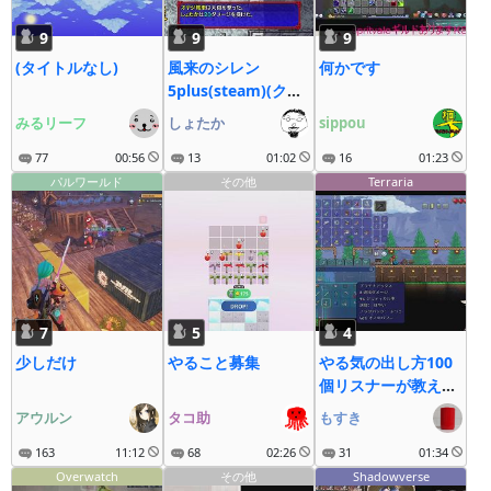
9
9
9
(タイトルなし)
風来のシレン
何かです
5plus(steam)(クリ
ア後) #2
みるリーフ
しょたか
sippou
77
00:56
13
01:02
16
01:23
パルワールド
その他
Terraria
7
5
4
少しだけ
やること募集
やる気の出し方100
個リスナーが教えて
くれるゲーム配信ｗ
アウルン
タコ助
もすき
163
11:12
68
02:26
31
01:34
Overwatch
その他
Shadowverse