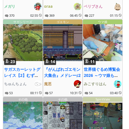
ドラキュラ君
メガリ
oraa
ベリブさん
370
02:55
369
06:45
227
01:15
サガシリーズ
ゴエモン
ウマ娘
23
14
11
サガスカーレットグ
『がんばれゴエモン
世界猫ぐるめ博覧会
レイス【2】むずす
大集合』メドレー♯2
2026 ～ウマ娘も大
ぎわろた！
疾走にゃ～
ちゅんちょん
魔悪
みこすりはん
53
00:11
57
10:31
54
03:40
その他
その他
SpiritVale