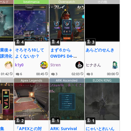
ールド
beatmania
Overwatch
その他
4
4
3
業後→
そろそろ10して
まず６から
あらどのせんき
課消化
よくないか？
OWDPS D4-
Master ランク終
k1y0
Stren
ヒナさん
了まで後３日
01:42
6
00:45
3
02:03
0
00:00
他
Apex Legends
ARK Ascended
ELDEN RING
2
1
1
集
「APEXとの対
ARK: Survival
にゃいとれいん