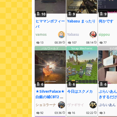
10
9
9
ヒママンボフィー
Yabasu まったり
何かです
バ
vamos
Yabasu
sippou
13
00:39
107
08:14
77
パルワールド
Scrap Mechanic
その
6
6
6
★SilverPalace★
今日はスクメカ
ぶらいあん
白銀の城CBT2 終
きするだけ
わり間際のだらっ
ショコラーナ
ヴァギサイ
ぶらいあん
とプレイ!
92
03:36
16
02:22
3