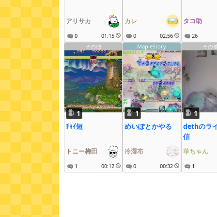
アリサカ
カレ
タコ助
0
01:15
0
02:56
26
その他
MapleStory
その
1
1
1
ﾁｮｲ短
めいぽとかやる
dethのラ
信
トニー梅田
冷湿布
華ちゃん
1
00:12
0
00:32
1