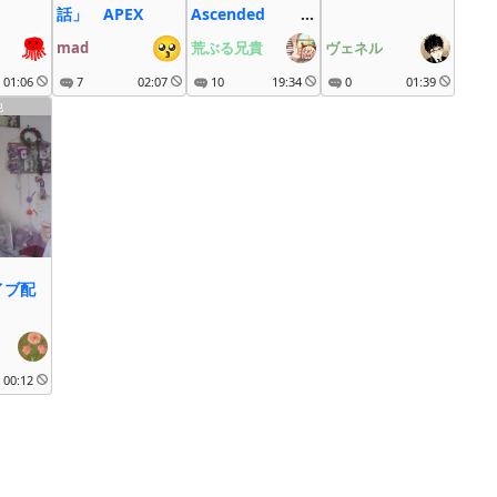
話」 APEX
Ascended ロ
ーカル/Steam/じ
mad
荒ぶる兄貴
ヴェネル
ぇねしす１
01:06
7
02:07
10
19:34
0
01:39
他
イブ配
00:12