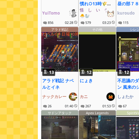
慣れ○13時🌾→
昼の部７８
🍲H→N16時くら
怪゚し゚い゚う゚な゚ぎ゚
YuiTomo
kuroudo
🐣🦭
いまで
856
02:28
579
03:23
115
アラド戦記
その他
シレ
13
12
12
アラド戦記 ナベ
にょき
不思議のダ
ルとイネ
ン 風来の
5plus フォーチュ
ナックカレー
カニ
しょたか
ンタワーと
26
01:40
267
01:53
ダイス(ste
67
(ストーリー
サドンアタック
Apex Legends
SpiritV