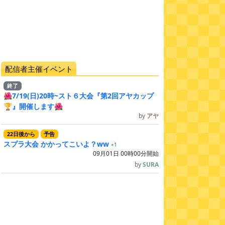
配信者主催イベント
終了
🌺7/19(日)20時~スト６大会『第2回アヤカップ
🏆』開催します🌺
by
アヤ
22
日
後
から
予告
スプラ大会 かかってこいよ？ww
+1
09月01日 00時00分開始
by
SURA