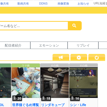
URL短縮
画像共有
動画共有
DDNS
画像変換
お知らせ
配信者紹介
エモーション
リプレイ
ウマ娘
その他
その他
20
18
16
LOL
世界猫ぐるめ博覧
リンダキューブ
シン・Life