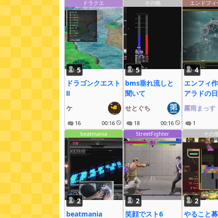
ドラクエ
その他
エンドフィ
5
5
4
ドラゴンクエスト
bms垂れ流しと
エンフィ作
Ⅱ
聞いて
アラドの日
ケ
せとぐち
霧雨まっす
16
00:16
18
00:16
1
beatmania
StreetFighter
その
2
2
2
beatmania
笑顔でスト6
やること募