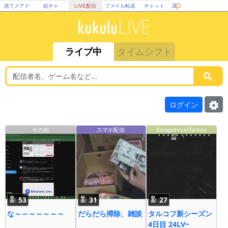
捨てメアド
絵チャ
LIVE配信
ファイル転送
チャット
ライブ中
タイムシフト
ログイン
その他
スマホ配信
EscapeFromTarkov
53
31
27
な～～～～～～～
だらだら掃除、雑談
タルコフ新シーズン
4日目 24LV~