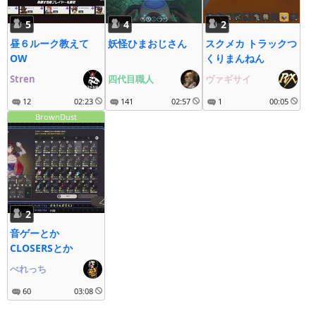
5
4
2
昼６ルーク教えて
妖怪ひまおじさん
スクメカ トラックつ
OW
くりまんねん
Stren
四代目職人
ヴァギサイ
12
02:23
141
02:57
1
00:05
BrownDust
2
音ゲーとか
CLOSERSとか
べれっち
60
03:08