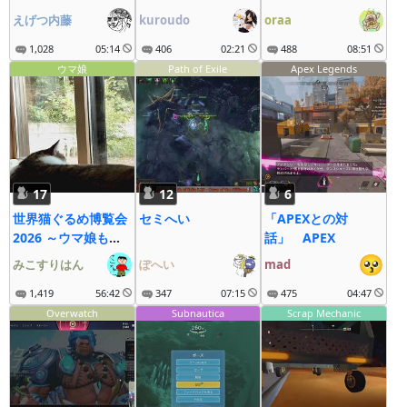
えげつ内藤
kuroudo
oraa
1,028
05:14
406
02:21
488
08:51
ウマ娘
Path of Exile
Apex Legends
17
12
6
世界猫ぐるめ博覧会
セミへい
「APEXとの対
2026 ～ウマ娘も大
話」 APEX
疾走にゃ～
みこすりはん
ぽへい
mad
1,419
56:42
347
07:15
475
04:47
Overwatch
Subnautica
Scrap Mechanic