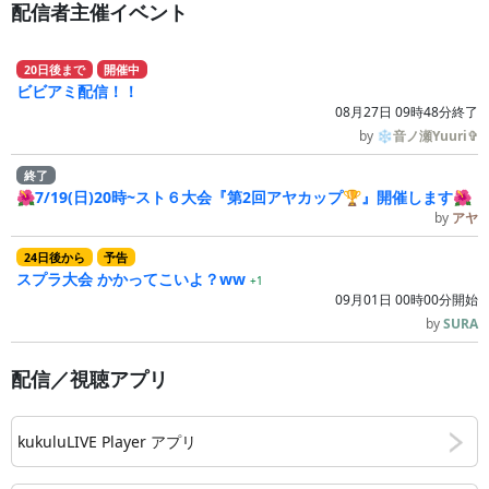
配信者主催イベント
20
日
後
まで
開催中
ビビアミ配信！！
08月27日 09時48分終了
by
❄音ノ瀬Yuuri✞
終了
🌺7/19(日)20時~スト６大会『第2回アヤカップ🏆』開催します🌺
by
アヤ
24
日
後
から
予告
スプラ大会 かかってこいよ？ww
+1
09月01日 00時00分開始
by
SURA
配信／視聴アプリ
kukuluLIVE Player アプリ