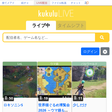
捨てメアド
絵チャ
LIVE配信
ファイル転送
チャット
ライブ中
タイムシフト
ログイン
LoL
ウマ娘
パルワールド
50
19
11
ロキソニンS
世界猫ぐるめ博覧会
少しだけ
2026 ～ウマ娘も大