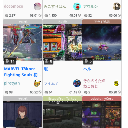
疾走にゃ～
docomoco
みこすりはん
アウルン
2,871
08:01
1,150
48:01
52
03:06
その他
その他
アラド戦記
11
8
5
MARVEL Tōkon:
暇
ヘル
Fighting Souls 初
見
そらのうた＠
pirotyan
ライム７
ねこおじ
98
05:52
64
01:18
5
00:20
その他
EscapeFromTarkov
LobotomyCorp