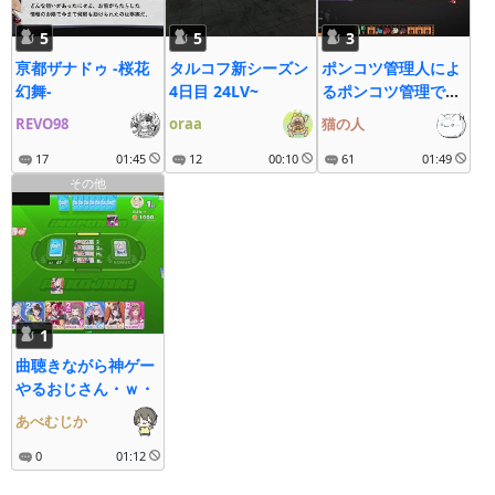
5
5
3
亰都ザナドゥ -桜花
タルコフ新シーズン
ポンコツ管理人によ
幻舞-
4日目 24LV~
るポンコツ管理で50
日目指して！
REVO98
oraa
猫の人
『Lobotomy
17
01:45
12
00:10
Corporation』 ＃
61
01:49
8
その他
1
曲聴きながら神ゲー
やるおじさん・ｗ・
あべむじか
0
01:12